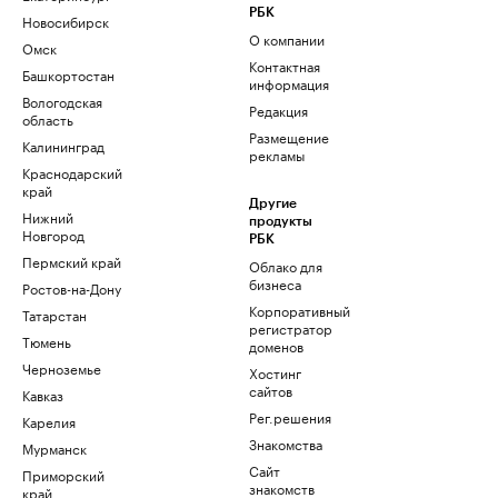
РБК
Новосибирск
О компании
Омск
Контактная
Башкортостан
информация
Вологодская
Редакция
область
Размещение
Калининград
рекламы
Краснодарский
край
Другие
Нижний
продукты
Новгород
РБК
Пермский край
Облако для
бизнеса
Ростов-на-Дону
Корпоративный
Татарстан
регистратор
Тюмень
доменов
Черноземье
Хостинг
сайтов
Кавказ
Рег.решения
Карелия
Знакомства
Мурманск
Сайт
Приморский
знакомств
край