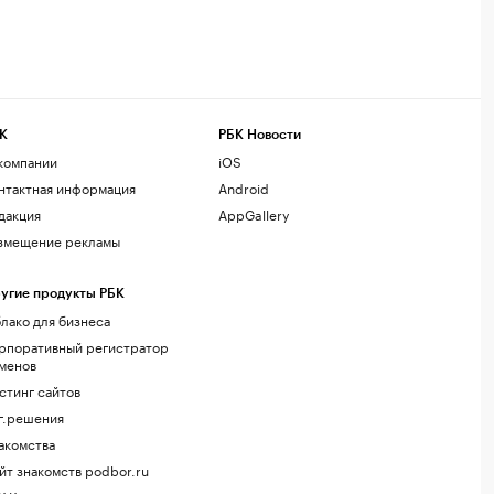
К
РБК Новости
компании
iOS
нтактная информация
Android
дакция
AppGallery
змещение рекламы
угие продукты РБК
лако для бизнеса
рпоративный регистратор
менов
стинг сайтов
г.решения
акомства
йт знакомств podbor.ru