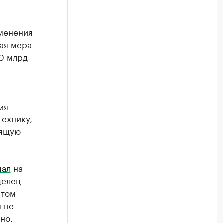
именения
ая мера
10 млрд
ия
технику,
оящую
пал
на
делец
ытом
ы не
но.