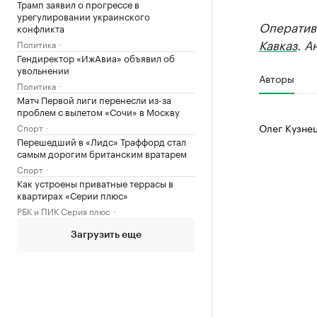
Трамп заявил о прогрессе в
урегулировании украинского
Оператив
конфликта
Кавказ
. А
Политика
Гендиректор «ИжАвиа» объявил об
увольнении
Авторы
Политика
Матч Первой лиги перенесли из-за
проблем с вылетом «Сочи» в Москву
Олег Кузне
Спорт
Перешедший в «Лидс» Траффорд стал
самым дорогим британским вратарем
Спорт
Как устроены приватные террасы в
квартирах «Серии плюс»
РБК и ПИК Серия плюс
Загрузить еще