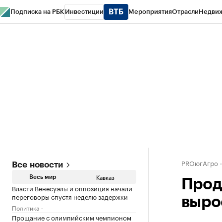
Подписка на РБК
Инвестиции
Мероприятия
Отрасли
Недви
РБК Life
Тренды
Визионеры
Национальные проекты
Город
Стиль
Кр
Конференции СПб
Спецпроекты
Проверка контрагентов
Политика
PROюгАгро
Все новости
Кавказ
Весь мир
Прод
Власти Венесуэлы и оппозиция начали
переговоры спустя неделю задержки
вырос
Политика
Прощание с олимпийским чемпионом