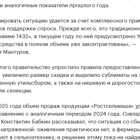
и аналогичные показатели прошлого года.
зировать ситуацию удается за счет комплексного пр
ов поддержки спроса. Прежде всего, это традиционн
амме 1432», в текущем году по ней предусмотрено 
 средства в полном объеме уже законтрактованы», —
я Мантуров.
того правительство упростило правила предоставлен
 увеличило размер скидки и выделило сублимиты на 
енную утильсбором, а также на нишевую и дорогост
ля селекции.
025 года объем продаж продукции «Ростсельмаша»
у
равнению с аналогичным периодом 2024 года. Совла
Константин Бабкин рассказывал, что ситуация со сб
напряженной: оживления практически нет, а фермер
ют в сельхозтехнику, и решение этому пока не найде