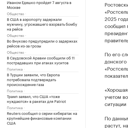
Иваном Едешко пройдет 7 августа в
Ростовск
Москве
«Ростсел
Общество
2025 года
В США в аэропорту задержали
мужчину, угрожавшего взорвать бомбу
сообщил 
на рейсе
президен
Общество
правитель
Во Внуково предупредили о задержках
рейсов из-за грозы
Общество
По его сл
В Саудовской Аравии сообщили об 11
донского 
пострадавших при атаках хуситов
«Ростсел
Политика
В Турции заявили, что Европа
показател
потребовала подтверждать
происхождение газа
«Хорошая 
Политика
учетом во
Трамп заявил, что США «тоже
нуждаются» в ракетах для Patriot
ситуации 
Политика
Reuters сообщил о серии кибератак на
По данны
крупнейшие финансовые компании
США
растут, н