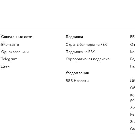
Социальные сети
Подписки
РБ
ВКонтакте
Скрыть баннеры на РБК
О 
Одноклассники
Подписка на РБК
Ко
Telegram
Корпоративная подписка
Ре
Дзен
Ра
Уведомления
RSS Новости
Др
Об
Ко
до
Хо
Ре
Зн
Са