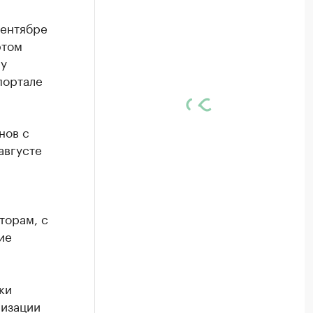
сентябре
этом
 у
портале
нов с
августе
торам, с
ие
ки
лизации