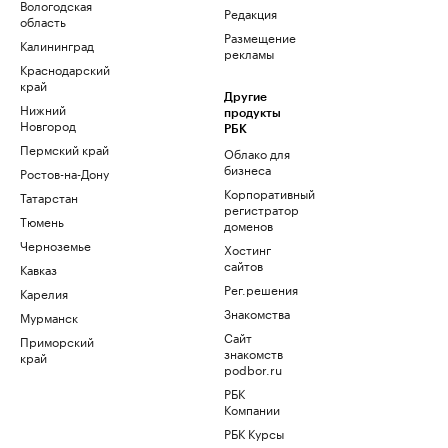
Вологодская
Редакция
область
Размещение
Калининград
рекламы
Краснодарский
край
Другие
Нижний
продукты
Новгород
РБК
Пермский край
Облако для
бизнеса
Ростов-на-Дону
Корпоративный
Татарстан
регистратор
Тюмень
доменов
Черноземье
Хостинг
сайтов
Кавказ
Рег.решения
Карелия
Знакомства
Мурманск
Сайт
Приморский
знакомств
край
podbor.ru
РБК
Компании
РБК Курсы