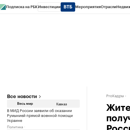
Подписка на РБК
Инвестиции
Мероприятия
Отрасли
Недви
РБК Life
Тренды
Визионеры
Национальные проекты
Город
Стиль
Кр
Конференции СПб
Спецпроекты
Проверка контрагентов
Политика
ProКадры
Все новости
Кавказ
Весь мир
Жите
В МИД России заявили об оказании
Румынией прямой военной помощи
полу
Украине
Политика
Росс