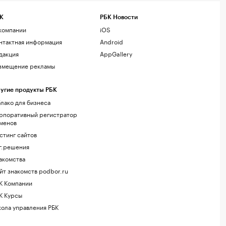
К
РБК Новости
компании
iOS
нтактная информация
Android
дакция
AppGallery
змещение рекламы
угие продукты РБК
лако для бизнеса
рпоративный регистратор
менов
стинг сайтов
г.решения
акомства
йт знакомств podbor.ru
К Компании
К Курсы
ола управления РБК