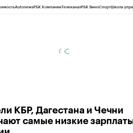
жимость
Autonews
РБК Компании
Телеканал
РБК Вино
Спорт
Школа упра
ипто
РБК Бизнес-среда
Дискуссионный клуб
Исследования
Кредитные 
Экономика
Бизнес
Технологии и медиа
Финансы
Рынок наличной валю
ли КБР, Дагестана и Чечни
чают самые низкие зарплаты
ии