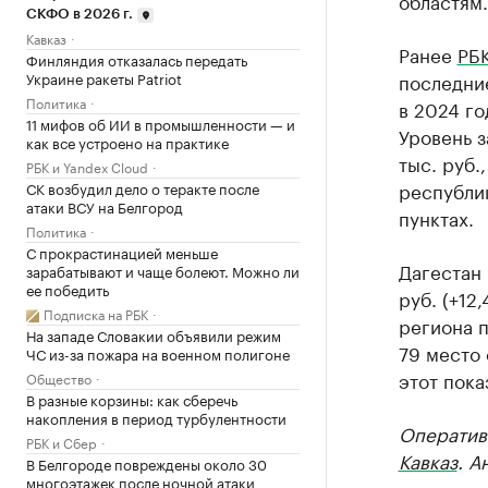
областям.
СКФО в 2026 г.
Кавказ
Ранее
РБК
Финляндия отказалась передать
Украине ракеты Patriot
последние
Политика
в 2024 го
11 мифов об ИИ в промышленности — и
Уровень з
как все устроено на практике
тыс. руб.
РБК и Yandex Cloud
республик
СК возбудил дело о теракте после
атаки ВСУ на Белгород
пунктах.
Политика
С прокрастинацией меньше
Дагестан 
зарабатывают и чаще болеют. Можно ли
ее победить
руб. (+12
Подписка на РБК
региона п
На западе Словакии объявили режим
79 место 
ЧС из-за пожара на военном полигоне
этот пока
Общество
В разные корзины: как сберечь
накопления в период турбулентности
Оператив
РБК и Сбер
Кавказ
. А
В Белгороде повреждены около 30
многоэтажек после ночной атаки