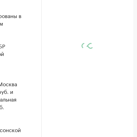
рованы в
ом
БР
ой
 Москва
уб. и
альная
б.
рсонской