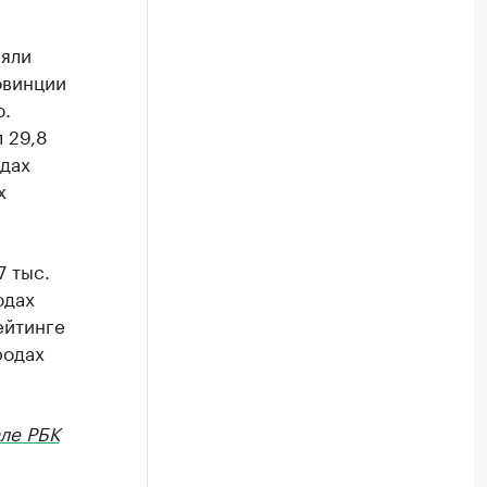
няли
овинции
о.
 29,8
одах
х
7 тыс.
одах
ейтинге
родах
ле РБК