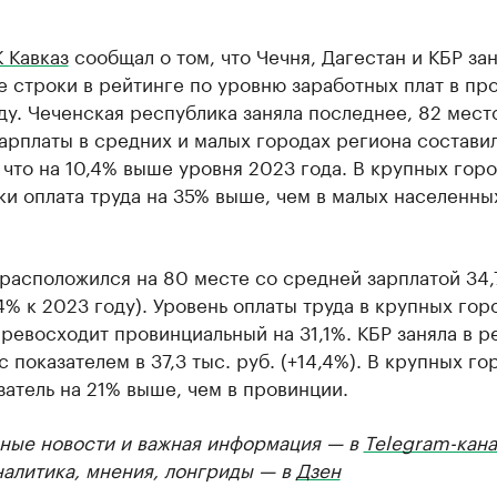
 Кавказ
сообщал о том, что Чечня, Дагестан и КБР за
 строки в рейтинге по уровню заработных плат в пр
ду. Чеченская республика заняла последнее, 82 мест
арплаты в средних и малых городах региона составил
, что на 10,4% выше уровня 2023 года. В крупных гор
и оплата труда на 35% выше, чем в малых населенны
расположился на 80 месте со средней зарплатой 34,
,4% к 2023 году). Уровень оплаты труда в крупных гор
ревосходит провинциальный на 31,1%. КБР заняла в р
с показателем в 37,3 тыс. руб. (+14,4%). В крупных го
затель на 21% выше, чем в провинции.
ные новости и важная информация — в
Telegram-кана
налитика, мнения, лонгриды — в
Дзен