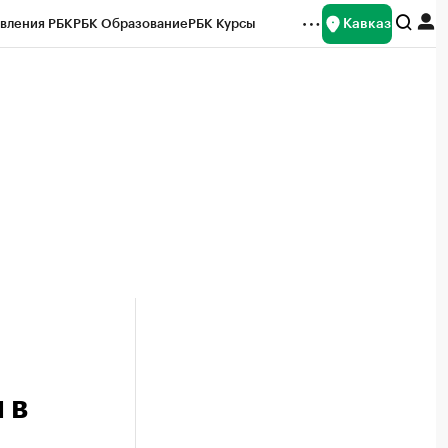
Кавказ
вления РБК
РБК Образование
РБК Курсы
рейтинги
Франшизы
Газета
Спецпроекты СПб
ты
 в