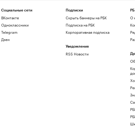
Социальные сети
Подписки
РБ
ВКонтакте
Скрыть баннеры на РБК
О 
Одноклассники
Подписка на РБК
Ко
Telegram
Корпоративная подписка
Ре
Дзен
Ра
Уведомления
RSS Новости
Др
Об
Ко
до
Хо
Ре
Зн
Са
РБ
РБ
Шк