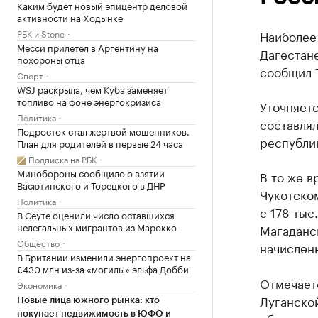
Каким будет новый эпицентр деловой
активности на Ходынке
РБК и Stone
Наиболее
Месси прилетел в Аргентину на
Дагестане
похороны отца
сообщил 
Спорт
WSJ раскрыла, чем Куба заменяет
топливо на фоне энергокризиса
Уточняетс
Политика
составлял
Подросток стал жертвой мошенников.
республик
План для родителей в первые 24 часа
Подписка на РБК
Минобороны сообщило о взятии
В то же в
Васютинского и Торецкого в ДНР
Чукотском
Политика
с 178 тыс
В Сеуте оценили число оставшихся
нелегальных мигрантов из Марокко
Магаданск
Общество
начисленн
В Британии изменили энергопроект на
£430 млн из-за «могилы» эльфа Добби
Отмечаетс
Экономика
Луганско
Новые лица южного рынка: кто
покупает недвижимость в ЮФО и