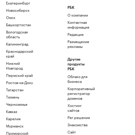
Екатеринбург
РБК
Новосибирск
О компании
Омск
Контактная
Башкортостан
информация
Вологодская
Редакция
область
Размещение
Калининград
рекламы
Краснодарский
край
Другие
Нижний
продукты
Новгород
РБК
Пермский край
Облако для
бизнеса
Ростов-на-Дону
Корпоративный
Татарстан
регистратор
Тюмень
доменов
Черноземье
Хостинг
сайтов
Кавказ
Рег.решения
Карелия
Знакомства
Мурманск
Сайт
Приморский