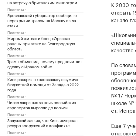
на встречу с британским министром
К 2030 г
Политика
открыть 1
Ярославский губернатор сообщил о
канале гл
перекрытии трассы на Москву из-за
атаки
Политика
«Школьни
Мирный житель и боец «Орлана»
специаль
ранены при атаке на Белгородскую
область
качестве 
Политика
Трамп объяснил, почему предпочитает
По словам
сделку с Ираном войне
программ
Политика
обеспече
Киев раскрыл «колоссальную сумму»
бюджетной помощи от Запада с 2022
появилис
года
№ 17 Черк
Политика
школе № 
Число закрытых за ночь российских
аэропортов выросло до восьми
ст. Испра
Политика
Залужный заявил, что Киев исчерпал
Еще 7 уч
ресурс вооружений в конфликте
откроются
Политика