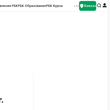
Кавказ
вления РБК
РБК Образование
РБК Курсы
рейтинги
Франшизы
Газета
Спецпроекты СПб
ты
.