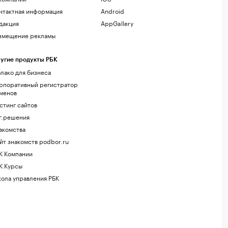
нтактная информация
Android
дакция
AppGallery
змещение рекламы
угие продукты РБК
лако для бизнеса
рпоративный регистратор
менов
стинг сайтов
г.решения
акомства
йт знакомств podbor.ru
К Компании
К Курсы
ола управления РБК