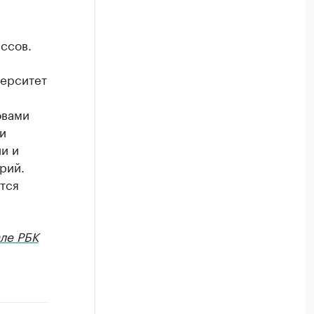
ассов.
верситет
овами
и
и и
рий.
тся
ле РБК