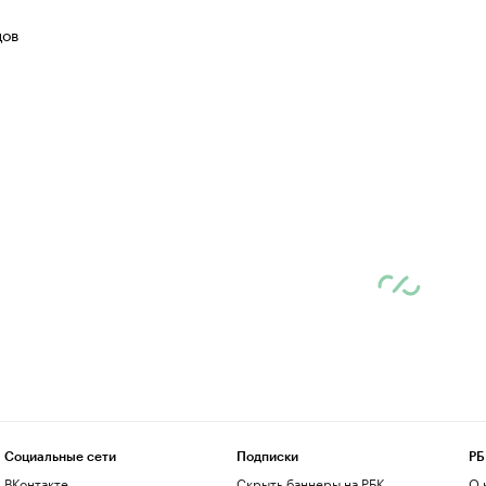
цов
Социальные сети
Подписки
РБ
ВКонтакте
Скрыть баннеры на РБК
О 