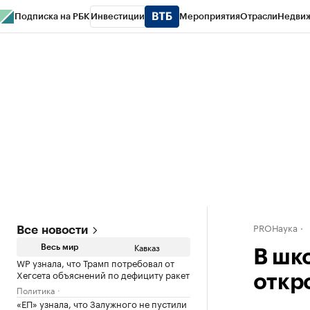
Подписка на РБК
Инвестиции
Мероприятия
Отрасли
Недви
РБК Life
Тренды
Визионеры
Национальные проекты
Город
Стиль
Кр
Конференции СПб
Спецпроекты
Проверка контрагентов
Политика
PROНаука
Все новости
Кавказ
Весь мир
В шк
WP узнала, что Трамп потребовал от
Хегсета объяснений по дефициту ракет
откр
Политика
«ЕП» узнала, что Залужного не пустили