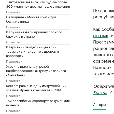
Лантратова заявила, что судьба более
300 курян неизвестна после вторжения
По данным
Политика
республик
На подлете к Москве сбили три
беспилотника
Политика
Как сооб
В Грузии назвали причину полного
открыл
ря
блэкаута в стране
Программ
Общество
В Германии увидели «сценарий
рационал
теракта» в инциденте с дроном в
животных
аэропорту
современ
Политика
Украина признала угрозой
Важной ч
нацбезопасности актрису из сериала
также исс
«СашаТаня»
Политика
Оператив
Reuters раскрыл одну из крупнейших
уступок Ирану в конфликте с США
Кавказ
. А
Политика
Три российских аэропорта закрыли для
Авторы
полетов
Политика