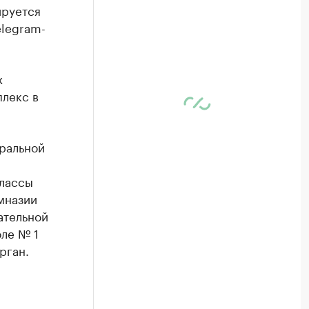
ируется
elegram-
х
лекс в
еральной
классы
мназии
ательной
ле № 1
рган.