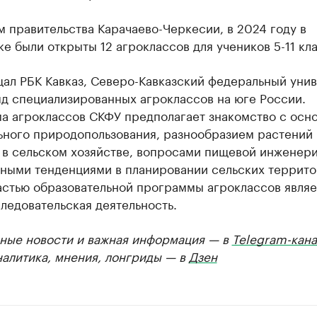
 правительства Карачаево-Черкесии, в 2024 году в
е были открыты 12 агроклассов для учеников 5-11 кл
щал РБК Кавказ, Северо-Кавказский федеральный уни
д специализированных агроклассов на юге России.
а агроклассов СКФУ предполагает знакомство с осн
ьного природопользования, разнообразием растений 
 в сельском хозяйстве, вопросами пищевой инженери
ными тенденциями в планировании сельских террито
астью образовательной программы агроклассов являе
ледовательская деятельность.
ные новости и важная информация — в
Telegram-кана
налитика, мнения, лонгриды — в
Дзен