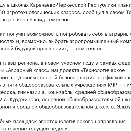
оду в школах Карачаево-Черкесской Республики план
50 агротехнологических классов, сообщил в своем T
ава региона Рашид Темрезов.
ки получат возможность попробовать себя в аграрны
ностях и, возможно, выбрать агропромышленный комп
своей будущей профессии», — отметил он.
 главы региона, в новом учебном году в рамках фед
ы «Аграрный класс» нацпроекта «Технологическое
ние продовольственной безопасности» профильные 
ь в пяти общеобразовательных учреждениях КЧР — ги
есска, гимназии а. Кош-Хабль, средней общеобразов
2 с. Курджиново, основной общеобразовательной шко
вной и средней общеобразовательной школе а. Эльбу
ебных площадок агротехнологического направления
 в течение текущей недели.