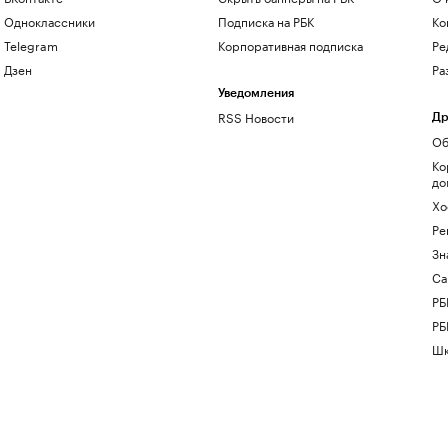
Одноклассники
Подписка на РБК
Ко
Telegram
Корпоративная подписка
Ре
Дзен
Ра
Уведомления
RSS Новости
Др
Об
Ко
до
Хо
Ре
Зн
Са
РБ
РБ
Шк