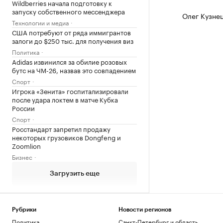
Wildberries начала подготовку к
запуску собственного мессенджера
Олег Кузне
Технологии и медиа
США потребуют от ряда иммигрантов
залоги до $250 тыс. для получения виз
Политика
Adidas извинился за обилие розовых
бутс на ЧМ-26, назвав это совпадением
Спорт
Игрока «Зенита» госпитализировали
после удара локтем в матче Кубка
России
Спорт
Росстандарт запретил продажу
некоторых грузовиков Dongfeng и
Zoomlion
Бизнес
Загрузить еще
Рубрики
Новости регионов
Политика
Санкт-Петербург и область