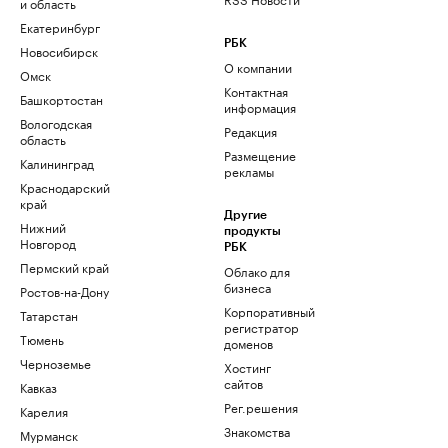
и область
Екатеринбург
РБК
Новосибирск
О компании
Омск
Контактная
Башкортостан
информация
Вологодская
Редакция
область
Размещение
Калининград
рекламы
Краснодарский
край
Другие
Нижний
продукты
Новгород
РБК
Пермский край
Облако для
бизнеса
Ростов-на-Дону
Корпоративный
Татарстан
регистратор
Тюмень
доменов
Черноземье
Хостинг
сайтов
Кавказ
Рег.решения
Карелия
Знакомства
Мурманск