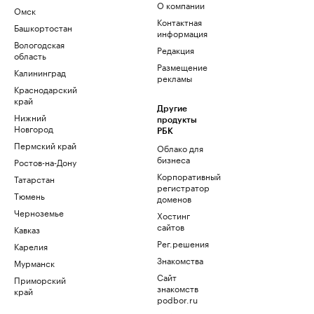
О компании
Омск
Контактная
Башкортостан
информация
Вологодская
Редакция
область
Размещение
Калининград
рекламы
Краснодарский
край
Другие
Нижний
продукты
Новгород
РБК
Пермский край
Облако для
бизнеса
Ростов-на-Дону
Корпоративный
Татарстан
регистратор
Тюмень
доменов
Черноземье
Хостинг
сайтов
Кавказ
Рег.решения
Карелия
Знакомства
Мурманск
Сайт
Приморский
знакомств
край
podbor.ru