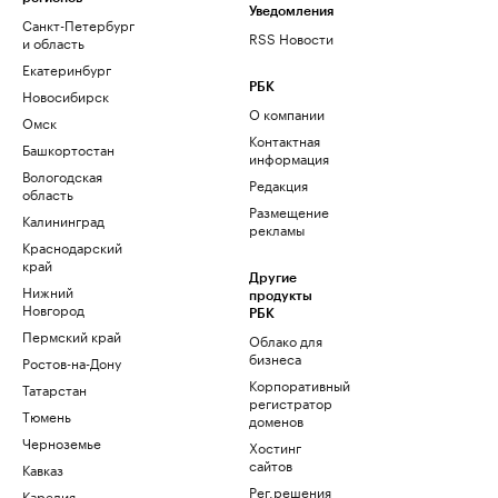
Уведомления
Санкт-Петербург
RSS Новости
и область
Екатеринбург
РБК
Новосибирск
О компании
Омск
Контактная
Башкортостан
информация
Вологодская
Редакция
область
Размещение
Калининград
рекламы
Краснодарский
край
Другие
Нижний
продукты
Новгород
РБК
Пермский край
Облако для
бизнеса
Ростов-на-Дону
Корпоративный
Татарстан
регистратор
Тюмень
доменов
Черноземье
Хостинг
сайтов
Кавказ
Рег.решения
Карелия