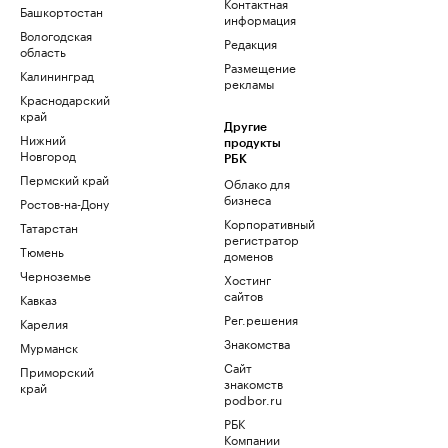
Контактная
Башкортостан
информация
Вологодская
Редакция
область
Размещение
Калининград
рекламы
Краснодарский
край
Другие
Нижний
продукты
Новгород
РБК
Пермский край
Облако для
бизнеса
Ростов-на-Дону
Корпоративный
Татарстан
регистратор
Тюмень
доменов
Черноземье
Хостинг
сайтов
Кавказ
Рег.решения
Карелия
Знакомства
Мурманск
Сайт
Приморский
знакомств
край
podbor.ru
РБК
Компании