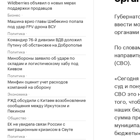
Wildberries объявил о новых мерах
поддержки продавцов
Бизнес
Губернат
Машина врио главы Шебекино попала
ввести м
под удар FPV‑дрона ВСУ
органами
Политика
Командир 76-й дивизии ВДВ доложил
Путину об обстановке на Доброполье
По словам
Политика
направит
Минобороны заявило об ударе по
(СВО).
складам и логистическому хабу под
Киевом
Политика
«Сегодня
Минфин оценит учет расходов
суд и пон
компаний на оборону
СВО это н
Экономика
РЖД обсудили с Китаем возобновление
того, что
сообщения между Иркутском и
наших бюд
Пекином
сумма пре
Общество
ЕК не увидела связи России с
муниципа
миграционным кризисом в Сеуте
бюджеты»,
Политика