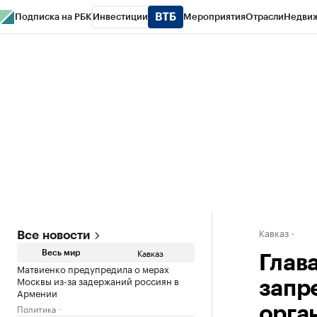
Подписка на РБК
Инвестиции
Мероприятия
Отрасли
Недви
РБК Life
Тренды
Визионеры
Национальные проекты
Город
Стиль
Кр
Конференции СПб
Спецпроекты
Проверка контрагентов
Политика
Кавказ
Все новости
Кавказ
Весь мир
Глав
Матвиенко предупредила о мерах
Москвы из-за задержаний россиян в
запр
Армении
Политика
орга