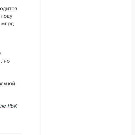
редитов
 году
 млрд
и
, но
альной
ле РБК