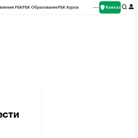
Кавказ
вления РБК
РБК Образование
РБК Курсы
рейтинги
Франшизы
Газета
Спецпроекты СПб
ты
ести