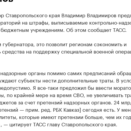
ор Ставропольского края Владимир Владимиров пред
ораторий на штрафы, выписываемые контрольно-над
 бюджетным учреждениям. Об этом сообщает ТАСС.
 губернатора, это позволит регионам сэкономить и
ь средства на поддержку специальной военной опера
 надзорные органы помимо самих предписаний обра
уждают субъекты нести дополнительные траты. В усл
едопустимо. Я все-таки предложил бы ввести морато
бы, по крайней мере на время СВО, не увеличивать тр
жетов за счет претензий надзорных органов. 24 млрд
тензий — прим. ред. РБК Кавказ] сегодня есть. У мен
литеты, которые имеют претензии больше, чем их го
 — цитирует ТАСС главу Ставропольского края.