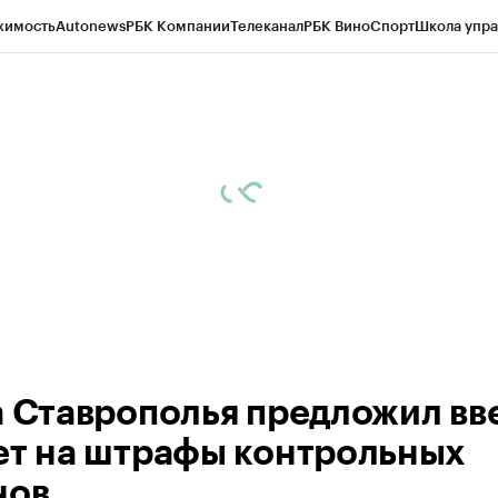
жимость
Autonews
РБК Компании
Телеканал
РБК Вино
Спорт
Школа упра
ипто
РБК Бизнес-среда
Дискуссионный клуб
Исследования
Кредитные 
Экономика
Бизнес
Технологии и медиа
Финансы
Рынок наличной валю
а Ставрополья предложил вв
ет на штрафы контрольных
нов