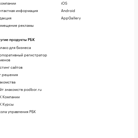
компании
iOS
нтактная информация
Android
дакция
AppGallery
змещение рекламы
угие продукты РБК
лако для бизнеса
рпоративный регистратор
менов
стинг сайтов
г.решения
акомства
йт знакомств podbor.ru
К Компании
К Курсы
ола управления РБК