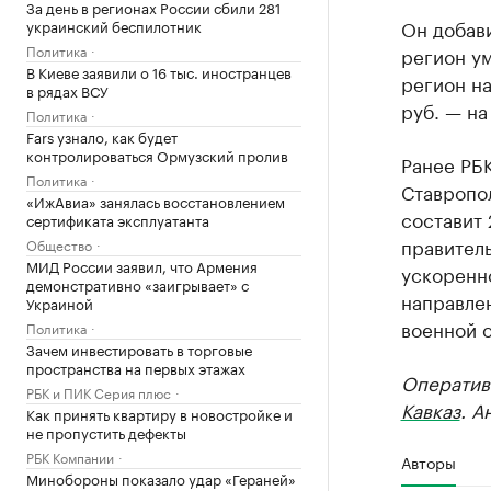
За день в регионах России сбили 281
Он добав
украинский беспилотник
Политика
регион ум
В Киеве заявили о 16 тыс. иностранцев
регион на
в рядах ВСУ
руб. — на
Политика
Fars узнало, как будет
контролироваться Ормузский пролив
Ранее РБ
Политика
Ставропол
«ИжАвиа» занялась восстановлением
составит 
сертификата эксплуатанта
правитель
Общество
МИД России заявил, что Армения
ускоренно
демонстративно «заигрывает» с
направле
Украиной
военной о
Политика
Зачем инвестировать в торговые
пространства на первых этажах
Оператив
РБК и ПИК Серия плюс
Кавказ
. А
Как принять квартиру в новостройке и
не пропустить дефекты
РБК Компании
Авторы
Минобороны показало удар «Гераней»