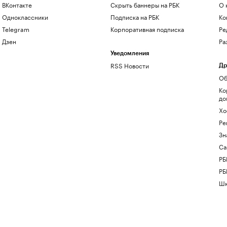
ВКонтакте
Скрыть баннеры на РБК
О 
Одноклассники
Подписка на РБК
Ко
Telegram
Корпоративная подписка
Ре
Дзен
Ра
Уведомления
RSS Новости
Др
Об
Ко
до
Хо
Ре
Зн
Са
РБ
РБ
Шк