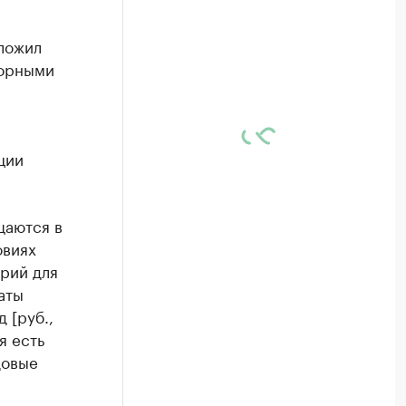
ложил
зорными
ции
щаются в
овиях
рий для
аты
 [руб.,
я есть
довые