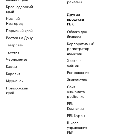
рекламы
Краснодарский
край
Другие
Нижний
продукты
Новгород
РБК
Пермский край
Облако для
бизнеса
Ростов-на-Дону
Корпоративный
Татарстан
регистратор
Тюмень
доменов
Черноземье
Хостинг
сайтов
Кавказ
Рег.решения
Карелия
Знакомства
Мурманск
Сайт
Приморский
знакомств
край
podbor.ru
РБК
Компании
РБК Курсы
Школа
управления
РБК