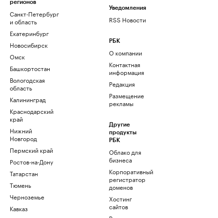
регионов
Уведомления
Санкт-Петербург
RSS Новости
и область
Екатеринбург
РБК
Новосибирск
О компании
Омск
Контактная
Башкортостан
информация
Вологодская
Редакция
область
Размещение
Калининград
рекламы
Краснодарский
край
Другие
Нижний
продукты
Новгород
РБК
Пермский край
Облако для
бизнеса
Ростов-на-Дону
Корпоративный
Татарстан
регистратор
Тюмень
доменов
Черноземье
Хостинг
сайтов
Кавказ
Рег.решения