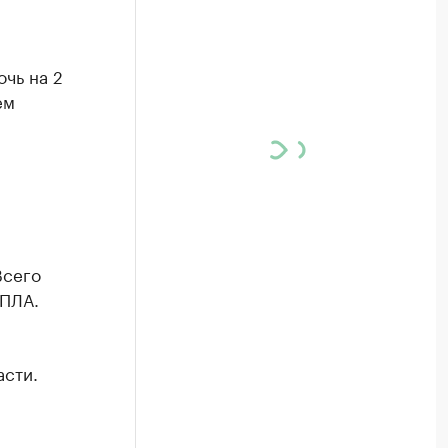
чь на 2
ем
Всего
БПЛА.
асти.