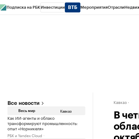
Подписка на РБК
Инвестиции
Мероприятия
Отрасли
Недви
РБК Life
Тренды
Визионеры
Национальные проекты
Город
Стиль
Кр
Конференции СПб
Спецпроекты
Проверка контрагентов
Политика
Кавказ
Все новости
Кавказ
Весь мир
В че
Как ИИ-агенты и облако
трансформируют промышленность:
обла
опыт «Норникеля»
РБК и Yandex Cloud
октя