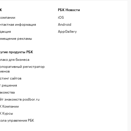
К
РБК Новости
компании
iOS
нтактная информация
Android
дакция
AppGallery
змещение рекламы
угие продукты РБК
лако для бизнеса
рпоративный регистратор
менов
стинг сайтов
г.решения
акомства
йт знакомств podbor.ru
К Компании
К Курсы
ола управления РБК