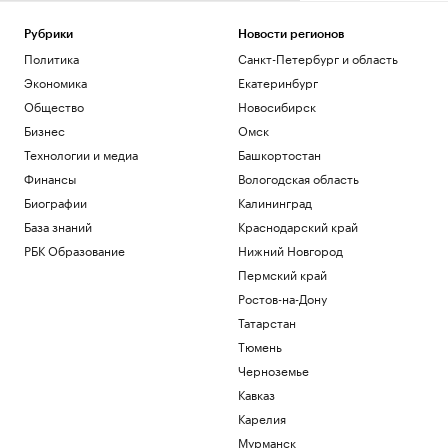
Образование
FT узнала о выборе ЕС — расширяться
Рубрики
Новости регионов
«сейчас или никогда»
Политика
Санкт-Петербург и область
Политика
Экономика
Екатеринбург
Турпоток в Карачаево-Черкесию вырос
вдвое в первом полугодии 2026 г.
Общество
Новосибирск
Кавказ
Бизнес
Омск
Почему доллар поднялся выше ₽82: 3
Технологии и медиа
Башкортостан
причины падения курса рубля
Финансы
Вологодская область
Инвестиции
Биографии
Калининград
Путин провел оперативное совещание
с членами Совбеза
База знаний
Краснодарский край
Политика
РБК Образование
Нижний Новгород
Путин поговорил по телефону с
Пермский край
президентом ОАЭ
Ростов-на-Дону
Политика
Татарстан
Загрузить еще
Тюмень
Черноземье
Кавказ
Карелия
Мурманск