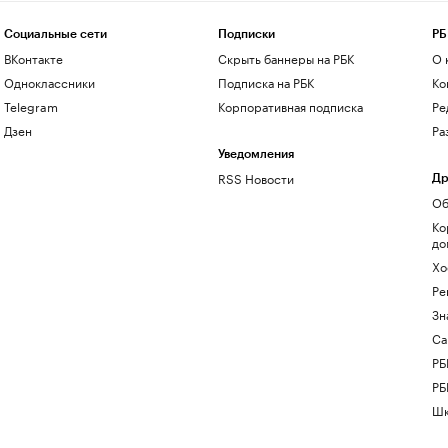
Социальные сети
Подписки
РБ
ВКонтакте
Скрыть баннеры на РБК
О 
Одноклассники
Подписка на РБК
Ко
Telegram
Корпоративная подписка
Ре
Дзен
Ра
Уведомления
RSS Новости
Др
Об
Ко
до
Хо
Ре
Зн
Са
РБ
РБ
Шк