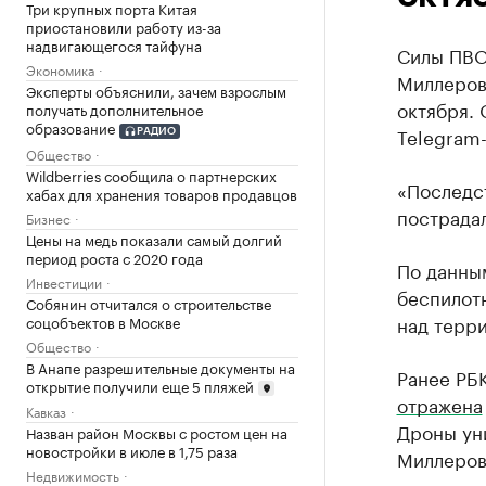
Три крупных порта Китая
приостановили работу из-за
надвигающегося тайфуна
Силы ПВО
Экономика
Миллеровс
Эксперты объяснили, зачем взрослым
октября.
получать дополнительное
образование
Telegram-
РАДИО
Общество
Wildberries сообщила о партнерских
«Последст
хабах для хранения товаров продавцов
пострадал
Бизнес
Цены на медь показали самый долгий
период роста с 2020 года
По данны
Инвестиции
беспилот
Собянин отчитался о строительстве
над терр
соцобъектов в Москве
Общество
В Анапе разрешительные документы на
Ранее РБК
открытие получили еще 5 пляжей
отражена
Кавказ
Дроны ун
Назван район Москвы с ростом цен на
новостройки в июле в 1,75 раза
Миллеров
Недвижимость