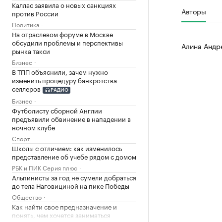
Каллас заявила о новых санкциях
Авторы
против России
Политика
На отраслевом форуме в Москве
обсудили проблемы и перспективы
Алина Андр
рынка такси
Бизнес
В ТПП объяснили, зачем нужно
изменить процедуру банкротства
селлеров
РАДИО
Бизнес
Футболисту сборной Англии
предъявили обвинение в нападении в
ночном клубе
Спорт
Школы с отличием: как изменилось
представление об учебе рядом с домом
РБК и ПИК Серия плюс
Альпинисты за год не сумели добраться
до тела Наговициной на пике Победы
Общество
Как найти свое предназначение и
понять, чем хочется заниматься