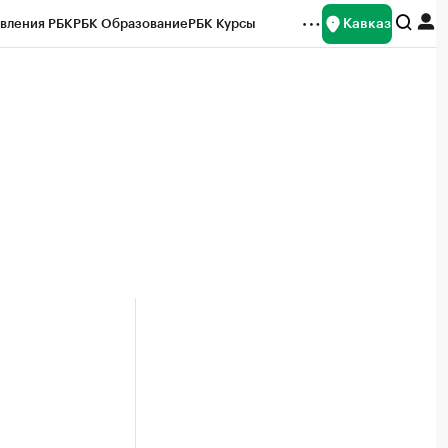
Кавказ
вления РБК
РБК Образование
РБК Курсы
рейтинги
Франшизы
Газета
Спецпроекты СПб
ты