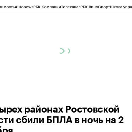
жимость
Autonews
РБК Компании
Телеканал
РБК Вино
Спорт
Школа упра
ипто
РБК Бизнес-среда
Дискуссионный клуб
Исследования
Кредитные 
Экономика
Бизнес
Технологии и медиа
Финансы
Рынок наличной валю
тырех районах Ростовской
сти сбили БПЛА в ночь на 2
бря