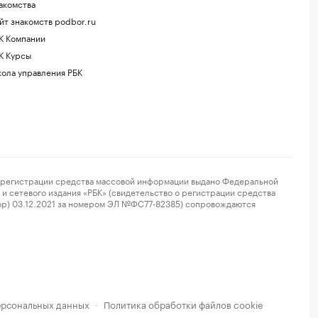
акомства
йт знакомств podbor.ru
К Компании
К Курсы
ола управления РБК
регистрации средства массовой информации выдано Федеральной
и сетевого издания «РБК» (свидетельство о регистрации средства
ор) 03.12.2021 за номером ЭЛ №ФС77-82385) сопровождаются
ерсональных данных
Политика обработки файлов cookie
·