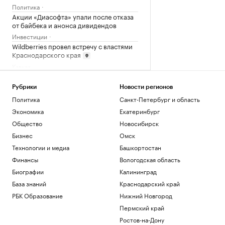
Политика
Акции «Диасофта» упали после отказа
от байбека и анонса дивидендов
Инвестиции
Wildberries провел встречу с властями
Краснодарского края
Кавказ
Уровень воды в Рейне упал до
исторического минимума
Рубрики
Новости регионов
Общество
Политика
Санкт-Петербург и область
Как выбрать оптимальное
Экономика
Екатеринбург
коммерческое помещение для
инвестиций
Общество
Новосибирск
РБК и ПИК Серия плюс
Бизнес
Омск
Технологии и медиа
Башкортостан
Загрузить еще
Финансы
Вологодская область
Биографии
Калининград
База знаний
Краснодарский край
РБК Образование
Нижний Новгород
Пермский край
Ростов-на-Дону