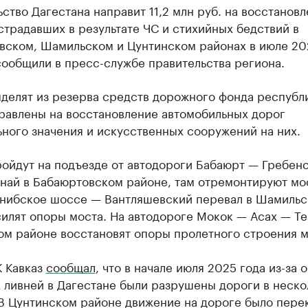
ство Дагестана направит 11,2 млн руб. на восстанов
страдавших в результате ЧС и стихийных бедствий в
вском, Шамильском и Цунтинском районах в июле 202
сообщили в пресс-службе правительства региона.
ыделят из резерва средств дорожного фонда республ
правлены на восстановление автомобильных дорог
ного значения и искусственных сооружений на них.
ойдут на подъезде от автодороги Бабаюрт — Гребенс
най в Бабаюртовском районе, там отремонтируют мос
унибское шоссе — Вантляшевский перевал в Шамиль
илят опоры моста. На автодороге Мокок — Асах — Те
ом районе восстановят опоры пролетного строения м
К Кавказ
сообщал
, что в начале июля 2025 года из-за 
 ливней в Дагестане были разрушены дороги в неско
 В Цунтинском районе движение на дороге было пере