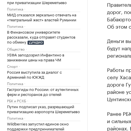
при приватизации Шереметьево
Правитель
Политика
дорог, по
МИД отказался зеркально отвечать на
Бабаюрто
«театральный жест» властей Румынии
Об этом 
Политика
В Финансовом университете
рассказали, куда отправят студентов
Деньги в
по обмену
РАДИО
будут на
Общество
региональ
УЕФА заподозрил Инфантино в
занижении цены на права ЧМ
Спорт
Работы пр
Россия выступила за диалог с
селу Хаса
Арменией по ЮКЖД
дороге Г
Политика
Гастрогиды по России: от аутентичных
районе ус
ферм и ресторанов до отелей
Цунтинск
РБК и РСХБ
Путин подписал указ, разрешающий
приватизацию аэропорта Шереметьево
Ранее РБ
Политика
и сильных
Wildberries запустил единое окно
районах.
поддержки предпринимателей