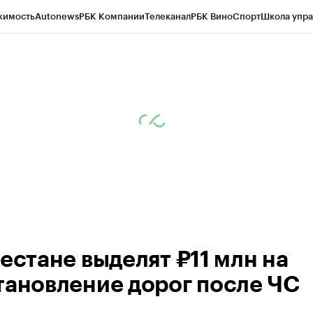
жимость
Autonews
РБК Компании
Телеканал
РБК Вино
Спорт
Школа упра
ипто
РБК Бизнес-среда
Дискуссионный клуб
Исследования
Кредитные 
Экономика
Бизнес
Технологии и медиа
Финансы
Рынок наличной валю
гестане выделят ₽11 млн на
тановление дорог после ЧС