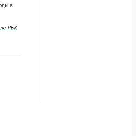
оды в
ле РБК