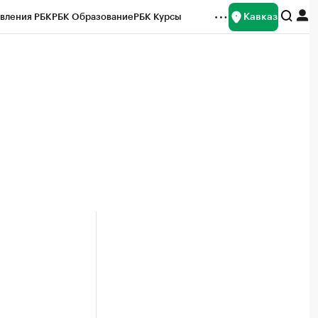
Кавказ
вления РБК
РБК Образование
РБК Курсы
рейтинги
Франшизы
Газета
Спецпроекты СПб
ты