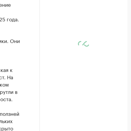
ление
5 года.
ики. Они
кая к
т. На
ском
рутли в
оста.
оползней
льких
крыто