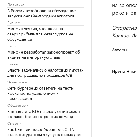
из-за опо
Политика
В России возобновили обсуждение
реке и ра
запуска онлайн-продажи алкоголя
Бизнес
Оператив
Минфин заявил, что налог на
сверхприбыль для металлургов не
Кавказ
. А
обсуждается
Бизнес
Авторы
Минфин разработал законопроект об
акцизе на импортную сталь
Бизнес
Власти задумались о налоговых льготах
Ирина Ники
для пострадавших продавцов WB
Экономика
Сети бургерных ответили на тесты
Роскачества удивлением и
несогласием
Общество
Единая Лига ВТБ на следующий сезон
осталась без иностранных команд
Спорт
Как бывший посол Украины в США
стала фигурантом двух уголовных дел