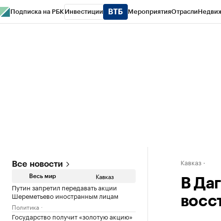
Подписка на РБК
Инвестиции
Мероприятия
Отрасли
Недви
РБК Life
Тренды
Визионеры
Национальные проекты
Город
Стиль
Кр
Конференции СПб
Спецпроекты
Проверка контрагентов
Политика
Кавказ
Все новости
Кавказ
Весь мир
В Да
Путин запретил передавать акции
Шереметьево иностранным лицам
восс
Политика
Государство получит «золотую акцию»