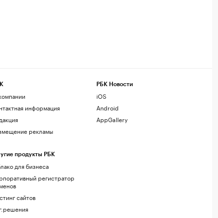
К
РБК Новости
компании
iOS
нтактная информация
Android
дакция
AppGallery
змещение рекламы
угие продукты РБК
лако для бизнеса
рпоративный регистратор
менов
стинг сайтов
г.решения