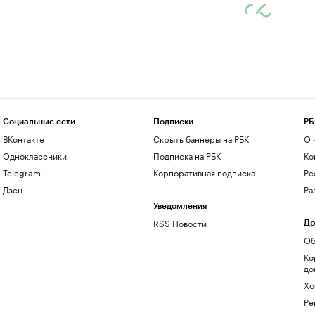
Социальные сети
Подписки
РБ
ВКонтакте
Скрыть баннеры на РБК
О 
Одноклассники
Подписка на РБК
Ко
Telegram
Корпоративная подписка
Ре
Дзен
Ра
Уведомления
RSS Новости
Др
Об
Ко
до
Хо
Ре