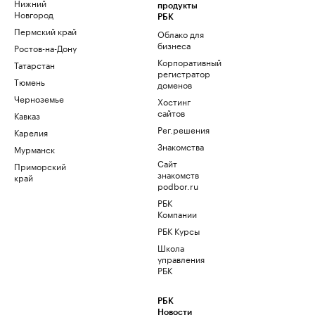
Нижний
продукты
Новгород
РБК
Пермский край
Облако для
бизнеса
Ростов-на-Дону
Корпоративный
Татарстан
регистратор
Тюмень
доменов
Черноземье
Хостинг
сайтов
Кавказ
Рег.решения
Карелия
Знакомства
Мурманск
Сайт
Приморский
знакомств
край
podbor.ru
РБК
Компании
РБК Курсы
Школа
управления
РБК
РБК
Новости