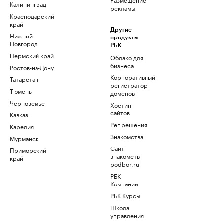
Калининград
рекламы
Краснодарский
край
Другие
Нижний
продукты
Новгород
РБК
Пермский край
Облако для
бизнеса
Ростов-на-Дону
Корпоративный
Татарстан
регистратор
Тюмень
доменов
Черноземье
Хостинг
сайтов
Кавказ
Рег.решения
Карелия
Знакомства
Мурманск
Сайт
Приморский
знакомств
край
podbor.ru
РБК
Компании
РБК Курсы
Школа
управления