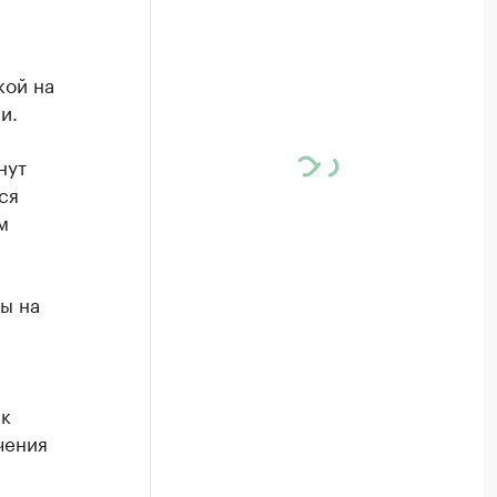
кой на
и.
нут
ся
м
ы на
ск
чения