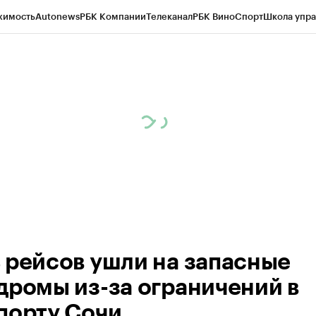
жимость
Autonews
РБК Компании
Телеканал
РБК Вино
Спорт
Школа упра
ипто
РБК Бизнес-среда
Дискуссионный клуб
Исследования
Кредитные 
Экономика
Бизнес
Технологии и медиа
Финансы
Рынок наличной валю
 рейсов ушли на запасные
дромы из-за ограничений в
порту Сочи