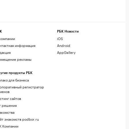
К
РБК Новости
компании
iOS
нтактная информация
Android
дакция
AppGallery
змещение рекламы
угие продукты РБК
лако для бизнеса
рпоративный регистратор
менов
стинг сайтов
г.решения
акомства
йт знакомств podbor.ru
К Компании