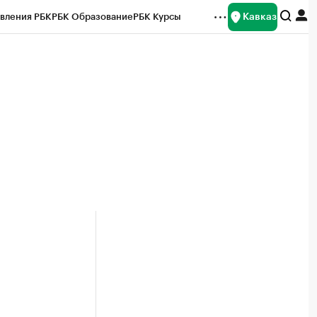
Кавказ
вления РБК
РБК Образование
РБК Курсы
рейтинги
Франшизы
Газета
Спецпроекты СПб
ты