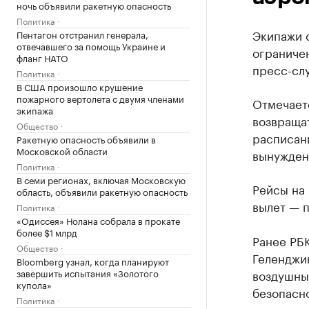
ночь объявили ракетную опасность
Политика
Экипажи 
Пентагон отстранил генерала,
отвечавшего за помощь Украине и
ограниче
фланг НАТО
пресс-слу
Политика
В США произошло крушение
пожарного вертолета с двумя членами
Отмечаетс
экипажа
возвраща
Общество
расписани
Ракетную опасность объявили в
Московской области
вынужден
Политика
В семи регионах, включая Московскую
Рейсы на 
область, объявили ракетную опасность
вылет — п
Политика
«Одиссея» Нолана собрала в прокате
более $1 млрд
Ранее РБ
Общество
Геленджи
Bloomberg узнал, когда планируют
завершить испытания «Золотого
воздушны
купола»
безопасно
Политика