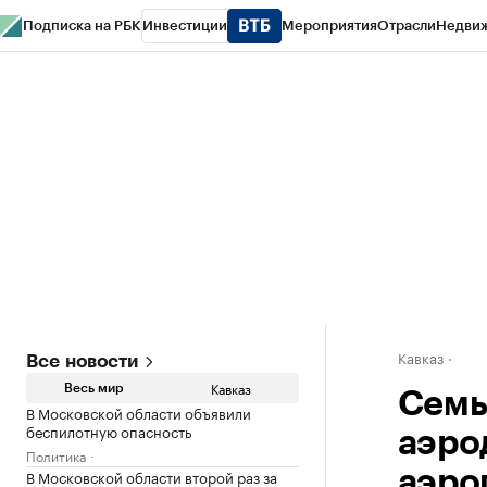
Подписка на РБК
Инвестиции
Мероприятия
Отрасли
Недви
РБК Life
Тренды
Визионеры
Национальные проекты
Город
Стиль
Кр
Конференции СПб
Спецпроекты
Проверка контрагентов
Политика
Кавказ
Все новости
Кавказ
Весь мир
Семь
В Московской области объявили
беспилотную опасность
аэро
Политика
В Московской области второй раз за
аэро