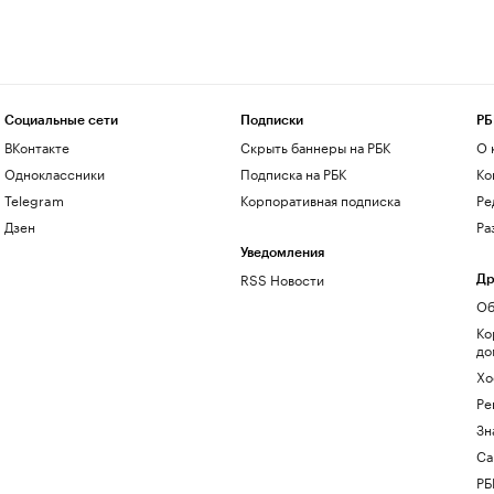
Социальные сети
Подписки
РБ
ВКонтакте
Скрыть баннеры на РБК
О 
Одноклассники
Подписка на РБК
Ко
Telegram
Корпоративная подписка
Ре
Дзен
Ра
Уведомления
RSS Новости
Др
Об
Ко
до
Хо
Ре
Зн
Са
РБ