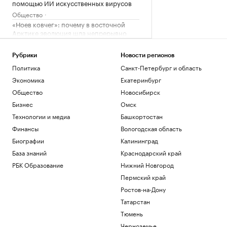
помощью ИИ искусственных вирусов
Общество
«Ноев ковчег»: почему в восточной
Арктике эволюция шла непрерывно
РБК и УК Первая
Сооснователь Wikipedia назвал ее
Рубрики
Новости регионов
рупором пропаганды под эгидой ЦРУ
Политика
Санкт-Петербург и область
Технологии и медиа
Экономика
Екатеринбург
Зеленский встретился с президентом
Общество
Новосибирск
Сербии Вучичем
Политика
Бизнес
Омск
Как устроены приватные террасы в
Технологии и медиа
Башкортостан
квартирах «Серии плюс»
Финансы
Вологодская область
РБК и ПИК Серия плюс
Биографии
Калининград
База знаний
Загрузить еще
Краснодарский край
РБК Образование
Нижний Новгород
Пермский край
Ростов-на-Дону
Татарстан
Тюмень
Черноземье