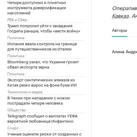
Четыре доступных и понятных
Оператив
инструмента диверсификации
накоплений
Кавказ
. А
РБК и Сбер
Трамп попросил уйти с заседания
Авторы
Госдепа раньше, чтобы «вести войну»
Политика
Испания ввела контроль на границе
для путешественников из Италии
Алина Андр
Политика
Bloomberg узнал, что Украине грозит
обвал экспорта зерна
Политика
Экспорт синтетических алмазов из
Китая резко вырос на фоне бума ИИ
Технологии и медиа
В Чехии при нападении с ножом
пострадали четыре человека
Общество
Telegraph сообщил о выплатах УЕФА
вероятной любовнице Инфантино
Спорт
Ученые оценили риски от созданных с