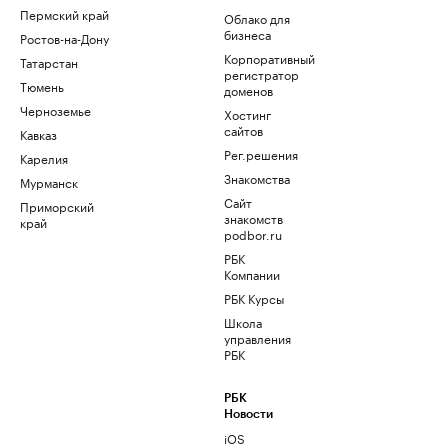
Пермский край
Облако для
бизнеса
Ростов-на-Дону
Корпоративный
Татарстан
регистратор
Тюмень
доменов
Черноземье
Хостинг
сайтов
Кавказ
Рег.решения
Карелия
Знакомства
Мурманск
Сайт
Приморский
знакомств
край
podbor.ru
РБК
Компании
РБК Курсы
Школа
управления
РБК
РБК
Новости
iOS