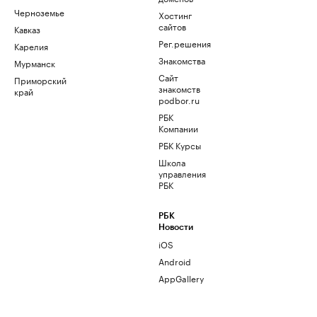
Черноземье
Хостинг
сайтов
Кавказ
Рег.решения
Карелия
Знакомства
Мурманск
Сайт
Приморский
знакомств
край
podbor.ru
РБК
Компании
РБК Курсы
Школа
управления
РБК
РБК
Новости
iOS
Android
AppGallery