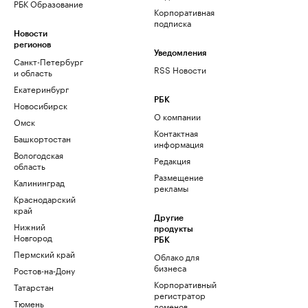
РБК Образование
Корпоративная
подписка
Новости
регионов
Уведомления
Санкт-Петербург
RSS Новости
и область
Екатеринбург
РБК
Новосибирск
О компании
Омск
Контактная
Башкортостан
информация
Вологодская
Редакция
область
Размещение
Калининград
рекламы
Краснодарский
край
Другие
Нижний
продукты
Новгород
РБК
Пермский край
Облако для
бизнеса
Ростов-на-Дону
Корпоративный
Татарстан
регистратор
Тюмень
доменов