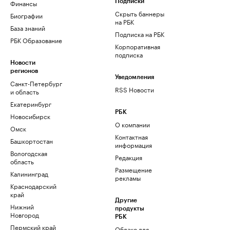
Финансы
Подписки
Скрыть баннеры
Биографии
на РБК
База знаний
Подписка на РБК
РБК Образование
Корпоративная
подписка
Новости
регионов
Уведомления
Санкт-Петербург
RSS Новости
и область
Екатеринбург
РБК
Новосибирск
О компании
Омск
Контактная
Башкортостан
информация
Вологодская
Редакция
область
Размещение
Калининград
рекламы
Краснодарский
край
Другие
Нижний
продукты
Новгород
РБК
Пермский край
Облако для