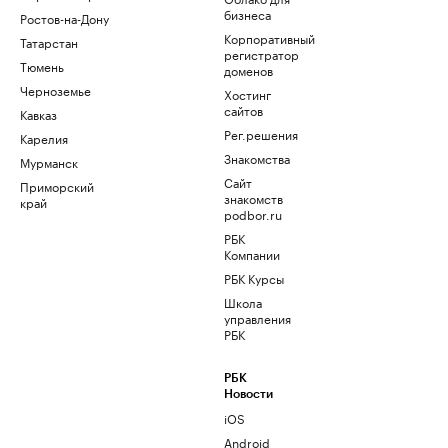
бизнеса
Ростов-на-Дону
Корпоративный
Татарстан
регистратор
Тюмень
доменов
Черноземье
Хостинг
сайтов
Кавказ
Рег.решения
Карелия
Знакомства
Мурманск
Сайт
Приморский
знакомств
край
podbor.ru
РБК
Компании
РБК Курсы
Школа
управления
РБК
РБК
Новости
iOS
Android