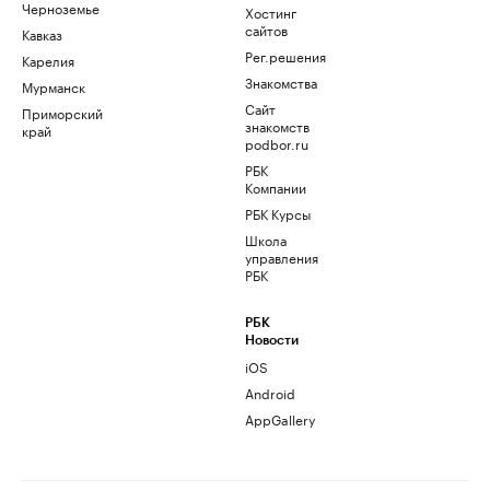
Черноземье
Хостинг
сайтов
Кавказ
Рег.решения
Карелия
Знакомства
Мурманск
Сайт
Приморский
знакомств
край
podbor.ru
РБК
Компании
РБК Курсы
Школа
управления
РБК
РБК
Новости
iOS
Android
AppGallery