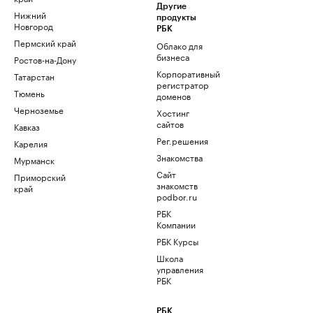
Другие
Нижний
продукты
Новгород
РБК
Пермский край
Облако для
бизнеса
Ростов-на-Дону
Корпоративный
Татарстан
регистратор
Тюмень
доменов
Черноземье
Хостинг
сайтов
Кавказ
Рег.решения
Карелия
Знакомства
Мурманск
Сайт
Приморский
знакомств
край
podbor.ru
РБК
Компании
РБК Курсы
Школа
управления
РБК
РБК