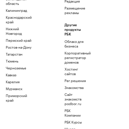
Редакция
область
Размещение
Калининград
рекламы
Краснодарский
край
Другие
Нижний
продукты
Новгород
РБК
Пермский край
Облако для
бизнеса
Ростов-на-Дону
Корпоративный
Татарстан
регистратор
Тюмень
доменов
Черноземье
Хостинг
сайтов
Кавказ
Рег.решения
Карелия
Знакомства
Мурманск
Сайт
Приморский
знакомств
край
podbor.ru
РБК
Компании
РБК Курсы
Школа