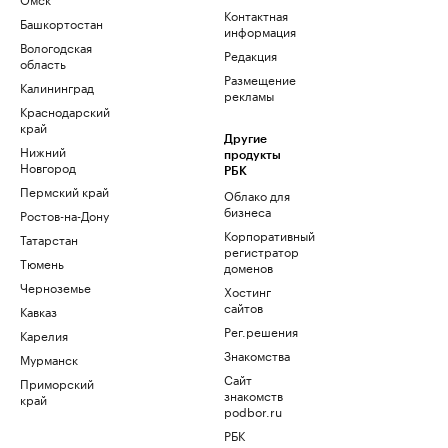
Контактная
Башкортостан
информация
Вологодская
Редакция
область
Размещение
Калининград
рекламы
Краснодарский
край
Другие
Нижний
продукты
Новгород
РБК
Пермский край
Облако для
бизнеса
Ростов-на-Дону
Корпоративный
Татарстан
регистратор
Тюмень
доменов
Черноземье
Хостинг
сайтов
Кавказ
Рег.решения
Карелия
Знакомства
Мурманск
Сайт
Приморский
знакомств
край
podbor.ru
РБК