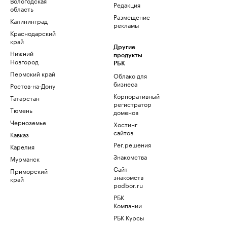
Вологодская
Редакция
область
Размещение
Калининград
рекламы
Краснодарский
край
Другие
Нижний
продукты
Новгород
РБК
Пермский край
Облако для
бизнеса
Ростов-на-Дону
Корпоративный
Татарстан
регистратор
Тюмень
доменов
Черноземье
Хостинг
сайтов
Кавказ
Рег.решения
Карелия
Знакомства
Мурманск
Сайт
Приморский
знакомств
край
podbor.ru
РБК
Компании
РБК Курсы