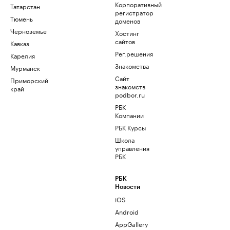
Корпоративный
Татарстан
регистратор
Тюмень
доменов
Черноземье
Хостинг
сайтов
Кавказ
Рег.решения
Карелия
Знакомства
Мурманск
Сайт
Приморский
знакомств
край
podbor.ru
РБК
Компании
РБК Курсы
Школа
управления
РБК
РБК
Новости
iOS
Android
AppGallery