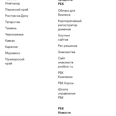
Новгород
РБК
Пермский край
Облако для
бизнеса
Ростов-на-Дону
Корпоративный
Татарстан
регистратор
Тюмень
доменов
Черноземье
Хостинг
сайтов
Кавказ
Рег.решения
Карелия
Знакомства
Мурманск
Сайт
Приморский
знакомств
край
podbor.ru
РБК
Компании
РБК Курсы
Школа
управления
РБК
РБК
Новости