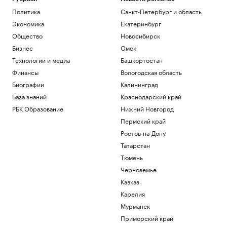
Общество
Число антикоррупционных исков в
Политика
Санкт-Петербург и область
Москве выросло почти на треть за
Экономика
Екатеринбург
полгода
Общество
Новосибирск
Общество
Бизнес
Омск
«Росатом» подписал соглашение о
строительстве ветропарка в Киргизии
Технологии и медиа
Башкортостан
Политика
Финансы
Вологодская область
Семь признаков успешного бизнес-
Биографии
Калининград
центра
База знаний
Краснодарский край
РБК и Upside
РБК Образование
Нижний Новгород
Китай ужесточил правила экспорта в
США беспилотников и комплектующих
Пермский край
Политика
Ростов-на-Дону
Клюшку Овечкина продали на
Татарстан
аукционе за ₽940 тыс.
Тюмень
Спорт
Черноземье
Загрузить еще
Кавказ
Карелия
Мурманск
Приморский край