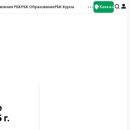
Кавказ
вления РБК
РБК Образование
РБК Курсы
рейтинги
Франшизы
Газета
Спецпроекты СПб
ты
е
 г.