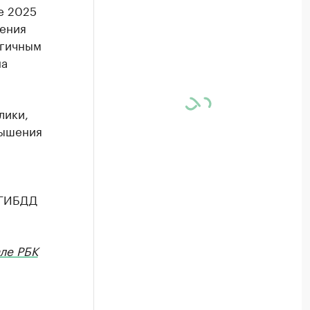
е 2025
жения
огичным
на
лики,
вышения
 ГИБДД
ле РБК