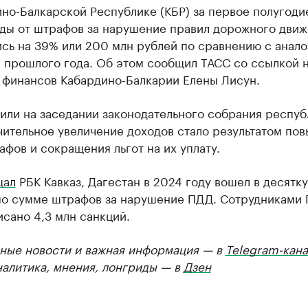
но-Балкарской Республике (КБР) за первое полугоди
оды от штрафов за нарушение правил дорожного дви
ись на 39% или 200 млн рублей по сравнению с анал
 прошлого года. Об этом сообщил ТАСС со ссылкой 
 финансов Кабардино-Балкарии Елены Лисун.
или на заседании законодательного собрания респуб
чительное увеличение доходов стало результатом по
фов и сокращения льгот на их уплату.
щал
РБК Кавказ, Дагестан в 2024 году вошел в десятку
по сумме штрафов за нарушение ПДД. Сотрудниками
сано 4,3 млн санкций.
ные новости и важная информация — в
Telegram-кана
налитика, мнения, лонгриды — в
Дзен