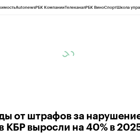
жимость
Autonews
РБК Компании
Телеканал
РБК Вино
Спорт
Школа упра
ипто
РБК Бизнес-среда
Дискуссионный клуб
Исследования
Кредитные 
Экономика
Бизнес
Технологии и медиа
Финансы
Рынок наличной валю
ды от штрафов за нарушени
в КБР выросли на 40% в 2025