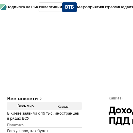
Подписка на РБК
Инвестиции
Мероприятия
Отрасли
Недви
РБК Life
Тренды
Визионеры
Национальные проекты
Город
Стиль
Кр
Конференции СПб
Спецпроекты
Проверка контрагентов
Политика
Кавказ
Все новости
Кавказ
Весь мир
Дохо
В Киеве заявили о 16 тыс. иностранцев
в рядах ВСУ
ПДД 
Политика
Fars узнало, как будет