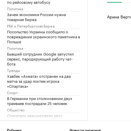
по рейсовому автобусу
Политика
Зачем экономике России нужна
Арина Верт
товарная биржа
РБК и Петербургская Биржа
Посольство Украины сообщило о
повреждении украинского памятника в
Польше
Политика
Бывший сотрудник Google запустил
сервис, пародирующий работу чат-
бота
Тренды
Хавбек «Ахмата» отстранен на два
матча за удар локтем игрока
«Спартака»
Спорт
В Германии при столкновении двух
трамваев пострадали 25 человек
Общество
Спасатели эвакуировали двух
российских туристов в горах
Казахстана
Рубрики
Новости регионов