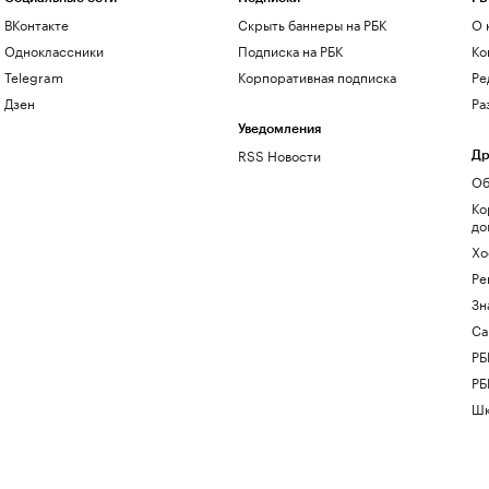
ВКонтакте
Скрыть баннеры на РБК
О 
Одноклассники
Подписка на РБК
Ко
Telegram
Корпоративная подписка
Ре
Дзен
Ра
Уведомления
RSS Новости
Др
Об
Ко
до
Хо
Ре
Зн
Са
РБ
РБ
Шк