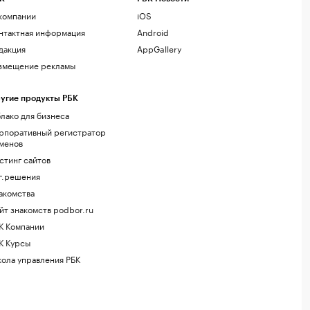
компании
iOS
нтактная информация
Android
дакция
AppGallery
змещение рекламы
угие продукты РБК
лако для бизнеса
рпоративный регистратор
менов
стинг сайтов
г.решения
акомства
йт знакомств podbor.ru
К Компании
К Курсы
ола управления РБК