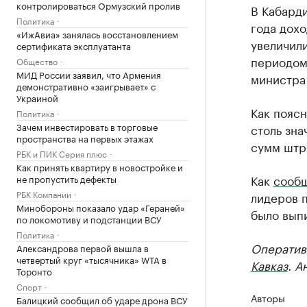
контролироваться Ормузский пролив
В Кабарди
Политика
года дох
«ИжАвиа» занялась восстановлением
увеличил
сертификата эксплуатанта
периодом
Общество
МИД России заявил, что Армения
министра
демонстративно «заигрывает» с
Украиной
Как поясн
Политика
Зачем инвестировать в торговые
столь зна
пространства на первых этажах
сумм штра
РБК и ПИК Серия плюс
Как принять квартиру в новостройке и
Как
сооб
не пропустить дефекты
РБК Компании
лидеров 
Минобороны показало удар «Гераней»
было выпи
по локомотиву и подстанции ВСУ
Политика
Оператив
Александрова первой вышла в
четвертый круг «тысячника» WTA в
Кавказ
. А
Торонто
Спорт
Авторы
Балицкий сообщил об ударе дрона ВСУ