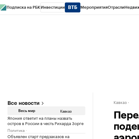
Подписка на РБК
Инвестиции
Мероприятия
Отрасли
Недви
РБК Life
Тренды
Визионеры
Национальные проекты
Город
Стиль
Кр
Конференции СПб
Спецпроекты
Проверка контрагентов
Политика
Кавказ
Все новости
Кавказ
Весь мир
Пере
Япония ответит на планы назвать
остров в России в честь Рихарда Зорге
поде
Политика
Объявлен старт предзаказов на
аэро