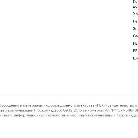
Ко
до
Хо
Ре
Зн
Са
РБ
РБ
Шк
ения и материалы информационного агентства «РБК» (свидетельство о 
овых коммуникаций (Роскомнадзор) 09.12.2015 за номером ИА №ФС77-63848) 
 связи, информационных технологий и массовых коммуникаций (Роскомнадз