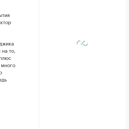
ытия
ектор
нджика
на то,
 плюс
 много
о
едь