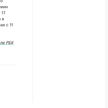
го
амин
 17
 в
я с 11
ле РБК