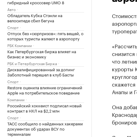
гибридный кроссовер UMO 8
Авто
Стоимость
Обладатель Кубка Стэнли на
велосипеде сбил бегуна
аэропорт
Спорт
туропера
Отпуск без «сюрпризов»: пять вещей, о
которых туристы жалеют в аэропорту
«Рассчиты
РБК Компании
Как Петербургская биржа влияет на
снизится 
бизнес и экономику
что летни
РБК и Петербургская Биржа
курорты 
Дисквалифицированный за допинг
Заболотный перешел в клуб Басты
круглого
Спорт
скажется 
Restore оценила влияние ограничений
Анапы и Г
Apple на потребительское поведение
Компании
Российский хоккеист подписал новый
Она доба
контракт в НХЛ на $2,2 млн
Краснода
Спорт
бронирова
ТАСС сообщило о найденных хакерами
документах об ударах ВСУ по
терминалам