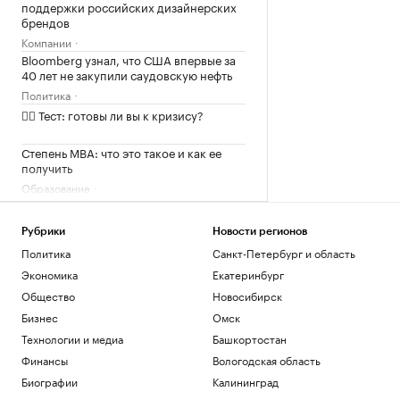
поддержки российских дизайнерских
брендов
Компании
Bloomberg узнал, что США впервые за
40 лет не закупили саудовскую нефть
Политика
✍🏻 Тест: готовы ли вы к кризису?
Степень MBA: что это такое и как ее
получить
Образование
Три способа взыскать долг с
бенефициара без запуска банкротства
Рубрики
Новости регионов
Подписка на РБК
Политика
Санкт-Петербург и область
Загрузить еще
Экономика
Екатеринбург
Общество
Новосибирск
Бизнес
Омск
Технологии и медиа
Башкортостан
Финансы
Вологодская область
Биографии
Калининград