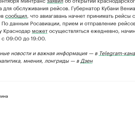
сентября Минтранс
заявил
об открытии краснодарско
а для обслуживания рейсов. Губернатор Кубани Вени
ев
сообщил
, что авиагавань начнет принимать рейсы с
 По данным Росавиации, прием и отправление рейсов
у Краснодар
может
осуществляться ежедневно, начина
 с 09:00 до 19:00.
ные новости и важная информация — в
Telegram-кана
налитика, мнения, лонгриды — в
Дзен
лина