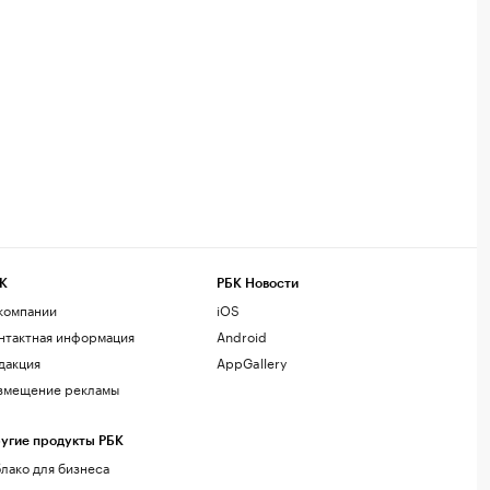
К
РБК Новости
компании
iOS
нтактная информация
Android
дакция
AppGallery
змещение рекламы
угие продукты РБК
лако для бизнеса