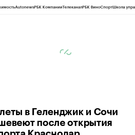
жимость
Autonews
РБК Компании
Телеканал
РБК Вино
Спорт
Школа упра
ипто
РБК Бизнес-среда
Дискуссионный клуб
Исследования
Кредитные 
Экономика
Бизнес
Технологии и медиа
Финансы
Рынок наличной валю
леты в Геленджик и Сочи
шевеют после открытия
порта Краснодар