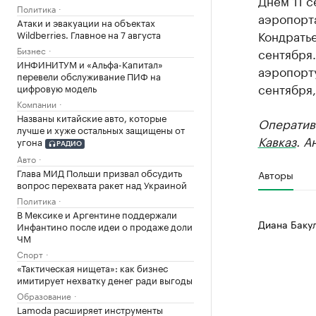
Днем 11 
Политика
аэропорт
Атаки и эвакуации на объектах
Кондрать
Wildberries. Главное на 7 августа
Бизнес
сентября.
ИНФИНИТУМ и «Альфа-Капитал»
аэропорт
перевели обслуживание ПИФ на
сентября,
цифровую модель
Компании
Названы китайские авто, которые
Оператив
лучше и хуже остальных защищены от
Кавказ
. А
угона
РАДИО
Авто
Глава МИД Польши призвал обсудить
Авторы
вопрос перехвата ракет над Украиной
Политика
В Мексике и Аргентине поддержали
Диана Баку
Инфантино после идеи о продаже доли
ЧМ
Спорт
«Тактическая нищета»: как бизнес
имитирует нехватку денег ради выгоды
Образование
Lamoda расширяет инструменты