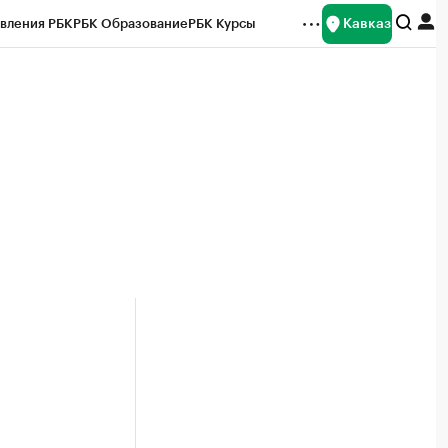
Кавказ
вления РБК
РБК Образование
РБК Курсы
рейтинги
Франшизы
Газета
Спецпроекты СПб
ты