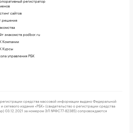
рпоративный регистратор
менов
стинг сайтов
г.решения
акомства
йт знакомств podbor.ru
К Компании
К Курсы
ола управления РБК
регистрации средства массовой информации выдано Федеральной
и сетевого издания «РБК» (свидетельство о регистрации средства
ор) 03.12.2021 за номером ЭЛ №ФС77-82385) сопровождаются