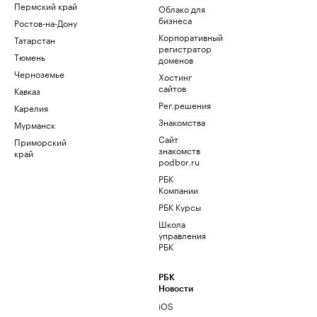
Пермский край
Облако для
бизнеса
Ростов-на-Дону
Корпоративный
Татарстан
регистратор
Тюмень
доменов
Черноземье
Хостинг
сайтов
Кавказ
Рег.решения
Карелия
Знакомства
Мурманск
Сайт
Приморский
знакомств
край
podbor.ru
РБК
Компании
РБК Курсы
Школа
управления
РБК
РБК
Новости
iOS