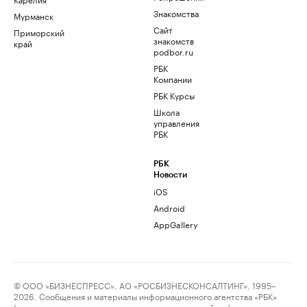
Знакомства
Мурманск
Сайт
Приморский
знакомств
край
podbor.ru
РБК
Компании
РБК Курсы
Школа
управления
РБК
РБК
Новости
iOS
Android
AppGallery
© ООО «БИЗНЕСПРЕСС», АО «РОСБИЗНЕСКОНСАЛТИНГ», 1995–
2026. Сообщения и материалы информационного агентства «РБК»
(свидетельство о регистрации средства массовой информации