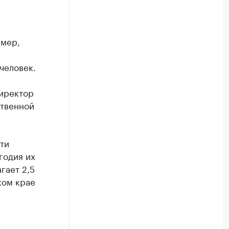
имер,
человек.
директор
ственной
ти
годия их
гает 2,5
ком крае