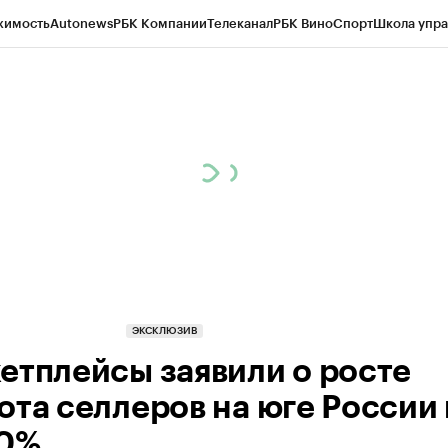
жимость
Autonews
РБК Компании
Телеканал
РБК Вино
Спорт
Школа упра
ипто
РБК Бизнес-среда
Дискуссионный клуб
Исследования
Кредитные 
Экономика
Бизнес
Технологии и медиа
Финансы
Рынок наличной валю
ЭКСКЛЮЗИВ
етплейсы заявили о росте
ота селлеров на юге России 
0%