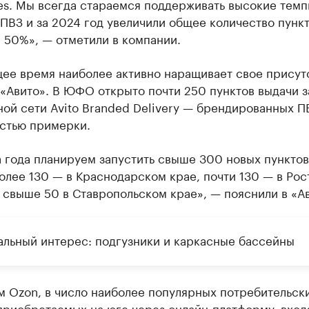
es. Мы всегда стараемся поддерживать высокие тем
ПВЗ и за 2024 год увеличили общее количество пунк
 50%», — отметили в компании.
щее время наиболее активно наращивает свое присут
«Авито». В ЮФО открыто почти 250 пунктов выдачи з
ой сети Avito Branded Delivery — брендированных П
стью примерки.
 года планируем запустить свыше 300 новых пунктов
олее 130 — в Краснодарском крае, почти 130 — в Рос
 свыше 50 в Ставропольском крае», — пояснили в «Ав
альный интерес: подгузники и каркасные бассейны
м Ozon, в число наиболее популярных потребительск
приобретаемых на юге через онлайн-платформу, вход