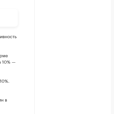
ивность
орме
а 10% —
 10%.
н в