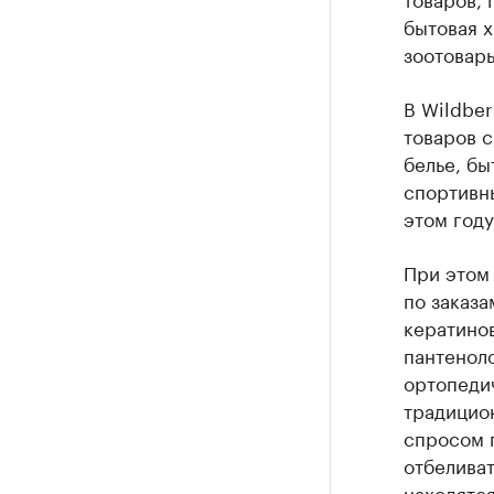
бытовая х
зоотовар
В Wildbe
товаров с
белье, бы
спортивны
этом году
При этом 
по заказ
кератинов
пантеноло
ортопеди
традицион
спросом п
отбеливат
находятс