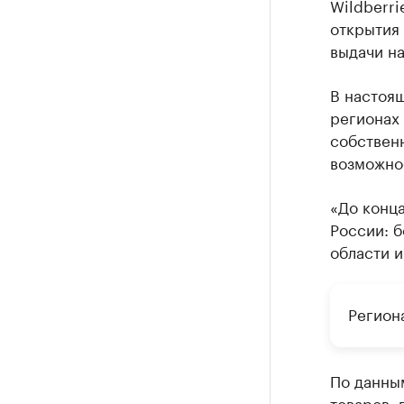
Wildberri
открытия 
выдачи на
В настоя
регионах 
собственн
возможно
«До конца
России: б
области и
Регион
По данны
товаров, 