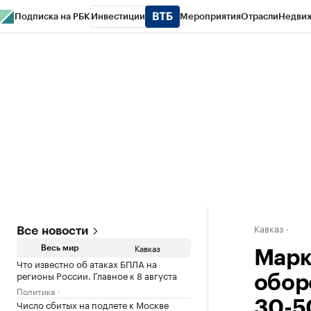
Подписка на РБК
Инвестиции
Мероприятия
Отрасли
Недви
РБК Life
Тренды
Визионеры
Национальные проекты
Город
Стиль
Кр
Конференции СПб
Спецпроекты
Проверка контрагентов
Политика
Кавказ
Все новости
Кавказ
Весь мир
Марк
Что известно об атаках БПЛА на
регионы России. Главное к 8 августа
обор
Политика
Число сбитых на подлете к Москве
30-5