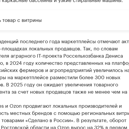
ь товар с витрины
нденций последнего года маркетплейсы отмечают акт
-площадках локальных продавцов. Так, по словам
еля аграрного IT-проекта Россельхозбанка Дениса
о, в 2024 году количество представленных на платф
ийских фермеров и агропредприятий увеличилось н
ары на маркетплейсе разместили более 300 новых
в. В 2025 году он ожидает увеличения товарного
нта за счет новых продавцов также не менее чем на
es и Ozon продвигают локальных производителей и
ость местных брендов с помощью региональных витри
 товарами «Сделано в России». В результате, оборот
 Ростовской области на Ozon вырос на 32% в первом