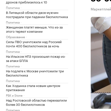
дронов приблизилось к 10
Политика
Маркетплейс
В Липецкой области двое мужчин
пострадали при падении беспилотника
Политика
Женщинам платят меньше. Что из-за
этого теряют компании
Образование
Силы ПВО уничтожили над Россией
почти 400 беспилотников за ночь
Политика
На Ильском НПЗ произошел пожар из-
за атаки БПЛА
Политика
На подлете к Москве уничтожили три
беспилотника
Политика
Как Ходынка стала новым центром
притяжения
РБК и Stone
Над Ростовской областью перехватили
более 30 беспилотников
Политика