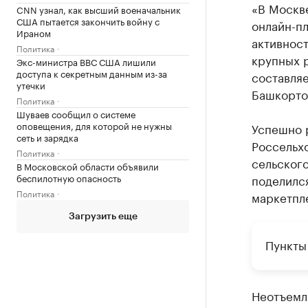
«В Москв
CNN узнал, как высший военачальник
США пытается закончить войну с
онлайн-пл
Ираном
активност
Политика
крупных р
Экс-министра ВВС США лишили
доступа к секретным данным из-за
составляе
утечки
Башкорто
Политика
Шуваев сообщил о системе
оповещения, для которой не нужны
Успешно 
сеть и зарядка
Россельх
Политика
сельского
В Московской области объявили
беспилотную опасность
поделился
Политика
маркетпл
Загрузить еще
Пункты
Неотъемл