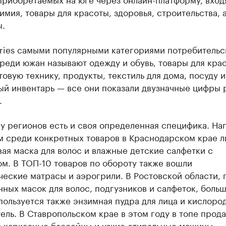
имия, товары для красоты, здоровья, строительства, 
ы.
rries самыми популярными категориями потребительс
реди южан называют одежду и обувь, товары для кра
товую технику, продукты, текстиль для дома, посуду и
й инвентарь — все они показали двузначные цифры 
.
у регионов есть и своя определенная специфика. На
ам среди конкретных товаров в Краснодарском крае 
ая маска для волос и влажные детские салфетки с
м. В ТОП-10 товаров по обороту также вошли
ческие матрасы и аэрогрили. В Ростовской области,
ных масок для волос, подгузников и салфеток, боль
ользуется также энзимная пудра для лица и кислоро
ель. В Ставропольском крае в этом году в топе прод
я каркасные бассейны и узкие стиральные машины.