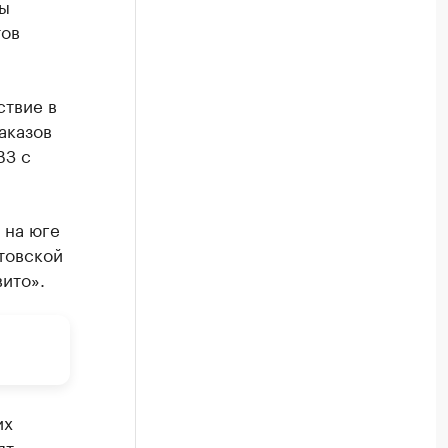
пы
тов
ствие в
аказов
ВЗ с
 на юге
товской
ито».
их
ят