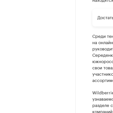
Достат
Среди те
на онлайн
руководит
Середенк
южноросс
свои тов
участнико
ассортиме
Wildberri
узнаваем
разделе с
компаний