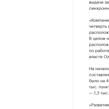
выдачи за
синхронн
«Компания
четверть 
расположе
В целом н
располож
по работ
власти O
На начало
составлял
было на 
тыс. пунк
— 1,3 тыс
«Развитие