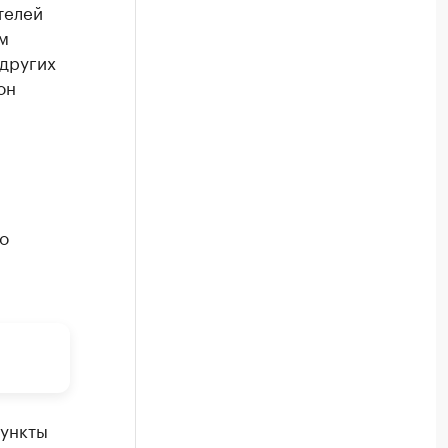
телей
м
 других
он
о
ункты