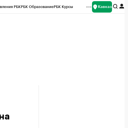
Кавказ
вления РБК
РБК Образование
РБК Курсы
рейтинги
Франшизы
Газета
Спецпроекты СПб
ты
на