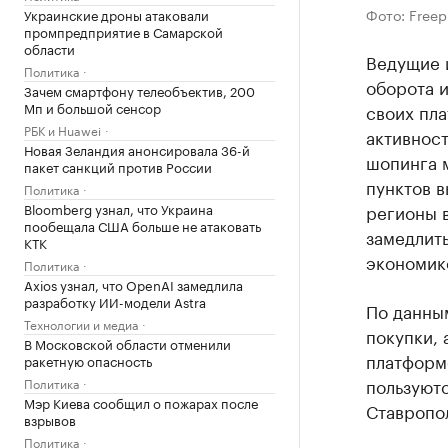
Фото: Freep
Украинские дроны атаковали
промпредприятие в Самарской
области
Ведущие 
Политика
оборота и
Зачем смартфону телеобъектив, 200
Мп и большой сенсор
своих пла
РБК и Huawei
активнос
Новая Зеландия анонсировала 36-й
шопинга 
пакет санкций против России
пунктов в
Политика
Bloomberg узнал, что Украина
регионы 
пообещала США больше не атаковать
замедлить
КТК
экономик
Политика
Axios узнал, что OpenAI замедлила
разработку ИИ-модели Astra
По данным
Технологии и медиа
покупки, 
В Московской области отменили
платформе
ракетную опасность
пользуютс
Политика
Мэр Киева сообщил о пожарах после
Ставропо
взрывов
Политика