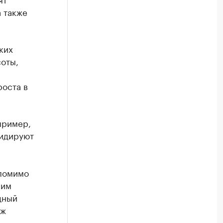
а также
ких
соты,
роста в
пример,
лидируют
 помимо
шим
дный
аж