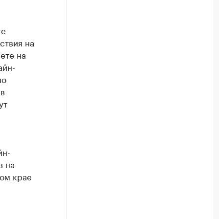
те
ствия на
ете на
айн-
ло
 в
ут
йн-
в на
ком крае