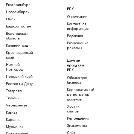
Екатеринбург
РБК
Новосибирск
О компании
Омск
Контактная
Башкортостан
информация
Вологодская
Редакция
область
Размещение
Калининград
рекламы
Краснодарский
край
Другие
Нижний
продукты
Новгород
РБК
Пермский край
Облако для
бизнеса
Ростов-на-Дону
Корпоративный
Татарстан
регистратор
Тюмень
доменов
Черноземье
Хостинг
сайтов
Кавказ
Рег.решения
Карелия
Знакомства
Мурманск
Сайт
Приморский