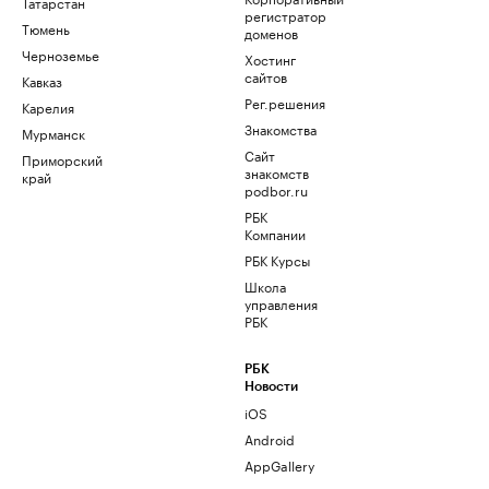
Татарстан
регистратор
Тюмень
доменов
Черноземье
Хостинг
сайтов
Кавказ
Рег.решения
Карелия
Знакомства
Мурманск
Сайт
Приморский
знакомств
край
podbor.ru
РБК
Компании
РБК Курсы
Школа
управления
РБК
РБК
Новости
iOS
Android
AppGallery