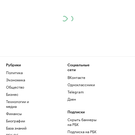
Рубрики
Социальные
сети
Политика
ВКонтакте
Экономика
Одноклассники
Общество
Telegram
Бизнес
Дзен
Технологии и
медиа
Финансы
Подписки
Скрыть баннеры
Биографии
на РБК
База знаний
Подписка на РБК
РБК Образование