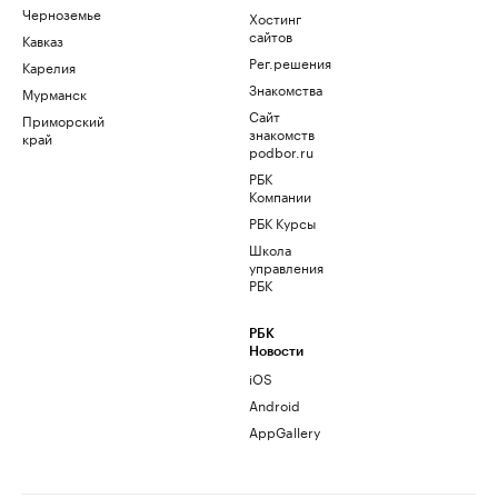
Черноземье
Хостинг
сайтов
Кавказ
Рег.решения
Карелия
Знакомства
Мурманск
Сайт
Приморский
знакомств
край
podbor.ru
РБК
Компании
РБК Курсы
Школа
управления
РБК
РБК
Новости
iOS
Android
AppGallery