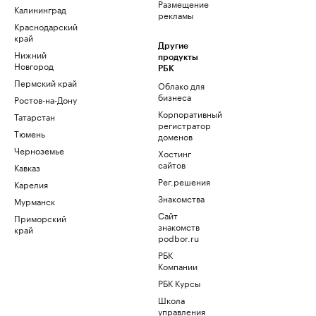
Размещение
Калининград
рекламы
Краснодарский
край
Другие
Нижний
продукты
Новгород
РБК
Пермский край
Облако для
бизнеса
Ростов-на-Дону
Корпоративный
Татарстан
регистратор
Тюмень
доменов
Черноземье
Хостинг
сайтов
Кавказ
Рег.решения
Карелия
Знакомства
Мурманск
Сайт
Приморский
знакомств
край
podbor.ru
РБК
Компании
РБК Курсы
Школа
управления