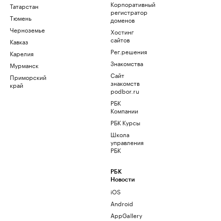
Корпоративный
Татарстан
регистратор
Тюмень
доменов
Черноземье
Хостинг
сайтов
Кавказ
Рег.решения
Карелия
Знакомства
Мурманск
Сайт
Приморский
знакомств
край
podbor.ru
РБК
Компании
РБК Курсы
Школа
управления
РБК
РБК
Новости
iOS
Android
AppGallery