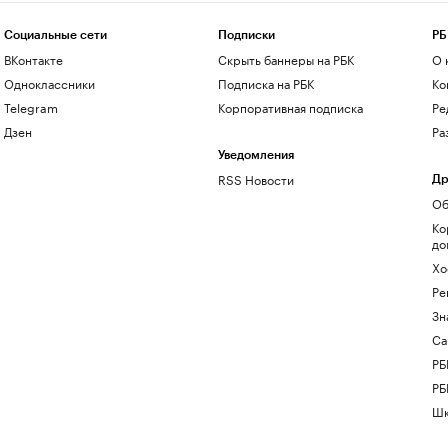
Социальные сети
Подписки
РБ
ВКонтакте
Скрыть баннеры на РБК
О 
Одноклассники
Подписка на РБК
Ко
Telegram
Корпоративная подписка
Ре
Дзен
Ра
Уведомления
RSS Новости
Др
Об
Ко
до
Хо
Ре
Зн
Са
РБ
РБ
Шк