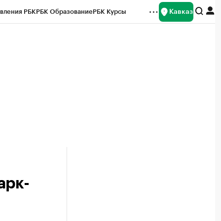
Кавказ
вления РБК
РБК Образование
РБК Курсы
рейтинги
Франшизы
Газета
Спецпроекты СПб
ты
арк-