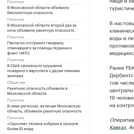
пищи и н
Политика
туристиче
В Московской области объявили
беспилотную опасность
Политика
В настоя
В Московской области второй раз за
клиническ
ночь объявили ракетную опасность
Политика
воды и пе
Пентагон отстранил генерала,
противоэ
отвечавшего за помощь Украине и
медицинс
фланг НАТО
Политика
В США произошло крушение
Ранее РБ
пожарного вертолета с двумя членами
Дербентск
экипажа
том числе
Общество
Ракетную опасность объявили в
централь
Московской области
19 челове
Политика
на контро
В семи регионах, включая Московскую
область, объявили ракетную опасность
Политика
Оператив
«Одиссея» Нолана собрала в прокате
Кавказ
. А
более $1 млрд