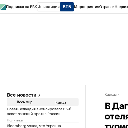
Подписка на РБК
Инвестиции
Мероприятия
Отрасли
Недви
РБК Life
Тренды
Визионеры
Национальные проекты
Город
Стиль
Кр
Конференции СПб
Спецпроекты
Проверка контрагентов
Политика
Кавказ
Все новости
Кавказ
Весь мир
В Да
Новая Зеландия анонсировала 36-й
пакет санкций против России
отел
Политика
Bloomberg узнал, что Украина
тури