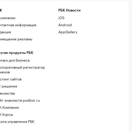
К
РБК Новости
компании
iOS
нтактная информация
Android
дакция
AppGallery
змещение рекламы
угие продукты РБК
лако для бизнеса
рпоративный регистратор
менов
стинг сайтов
г.решения
акомства
йт знакомств podbor.ru
К Компании
К Курсы
ола управления РБК