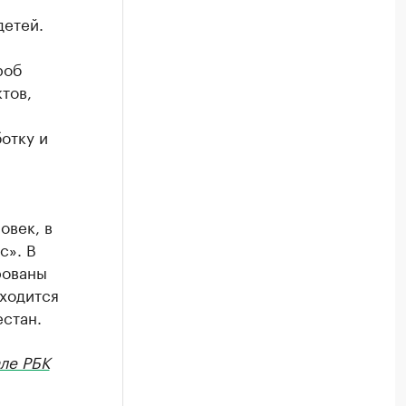
детей.
роб
тов,
отку и
овек, в
с». В
рованы
аходится
стан.
ле РБК