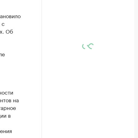
тановило
 с
х. Об
ле
ности
нтов на
тарное
ии в
ления