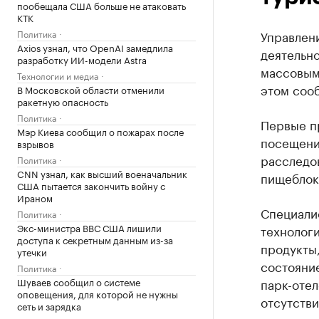
пообещала США больше не атаковать
КТК
Политика
Управлен
Axios узнал, что OpenAI замедлила
деятельно
разработку ИИ-модели Astra
массовым
Технологии и медиа
этом сооб
В Московской области отменили
ракетную опасность
Политика
Первые п
Мэр Киева сообщил о пожарах после
посещени
взрывов
расследо
Политика
CNN узнал, как высший военачальник
пищеблок
США пытается закончить войну с
Ираном
Специали
Политика
Экс-министра ВВС США лишили
технолог
доступа к секретным данным из-за
продукты,
утечки
состояни
Политика
Шуваев сообщил о системе
парк-отел
оповещения, для которой не нужны
отсутств
сеть и зарядка