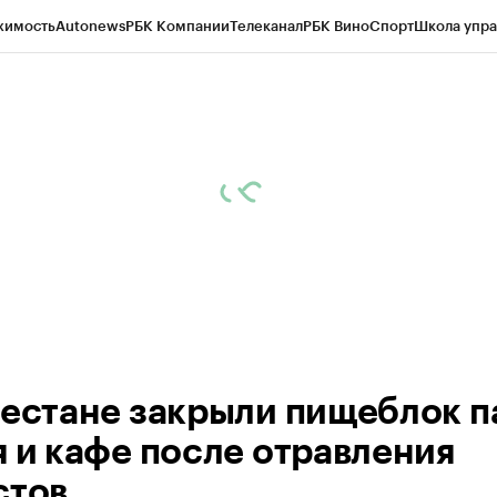
жимость
Autonews
РБК Компании
Телеканал
РБК Вино
Спорт
Школа упра
ипто
РБК Бизнес-среда
Дискуссионный клуб
Исследования
Кредитные 
Экономика
Бизнес
Технологии и медиа
Финансы
Рынок наличной валю
гестане закрыли пищеблок п
я и кафе после отравления
стов