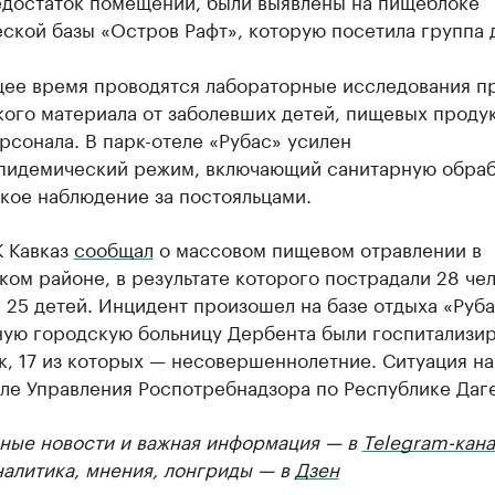
едостаток помещений, были выявлены на пищеблоке
ской базы «Остров Рафт», которую посетила группа 
щее время проводятся лабораторные исследования п
ого материала от заболевших детей, пищевых продук
рсонала. В парк-отеле «Рубас» усилен
пидемический режим, включающий санитарную обраб
кое наблюдение за постояльцами.
К Кавказ
сообщал
о массовом пищевом отравлении в
ом районе, в результате которого пострадали 28 чел
 25 детей. Инцидент произошел на базе отдыха «Руба
ную городскую больницу Дербента были госпитализи
к, 17 из которых — несовершеннолетние. Ситуация н
ле Управления Роспотребнадзора по Республике Даге
ные новости и важная информация — в
Telegram-кана
налитика, мнения, лонгриды — в
Дзен