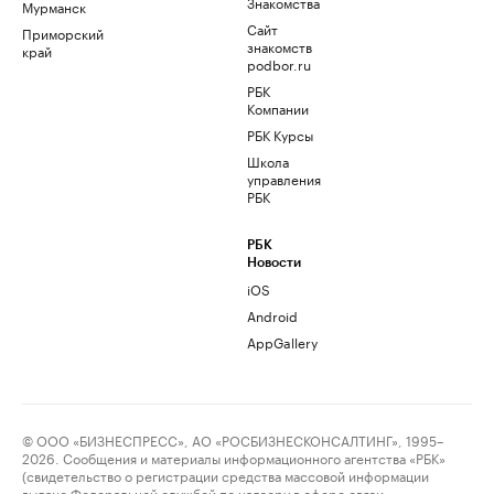
Знакомства
Мурманск
Сайт
Приморский
знакомств
край
podbor.ru
РБК
Компании
РБК Курсы
Школа
управления
РБК
РБК
Новости
iOS
Android
AppGallery
© ООО «БИЗНЕСПРЕСС», АО «РОСБИЗНЕСКОНСАЛТИНГ», 1995–
2026. Сообщения и материалы информационного агентства «РБК»
(свидетельство о регистрации средства массовой информации
выдано Федеральной службой по надзору в сфере связи,