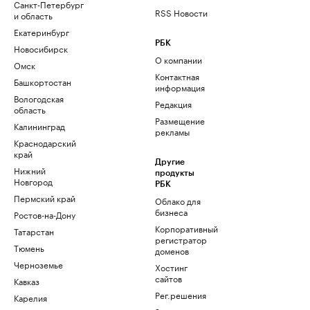
Санкт-Петербург
RSS Новости
и область
Екатеринбург
РБК
Новосибирск
О компании
Омск
Контактная
Башкортостан
информация
Вологодская
Редакция
область
Размещение
Калининград
рекламы
Краснодарский
край
Другие
Нижний
продукты
Новгород
РБК
Пермский край
Облако для
бизнеса
Ростов-на-Дону
Корпоративный
Татарстан
регистратор
Тюмень
доменов
Черноземье
Хостинг
сайтов
Кавказ
Рег.решения
Карелия