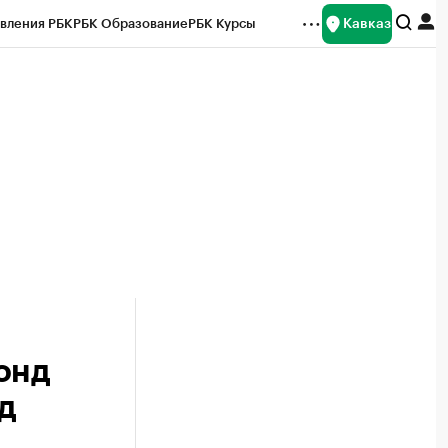
Кавказ
вления РБК
РБК Образование
РБК Курсы
рейтинги
Франшизы
Газета
Спецпроекты СПб
ты
онд
д