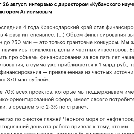
 26 август: интервью с директором «Кубанского науч
иктором Анисимовым
оследние 4 года Краснодарский край стал финансиро
 в 4 раза интенсивнее. (…) Объем финансирования вы
н до 250 млн — это только грантовые конкурсы. Мы з
 научились привлекать деньги частных инвесторов. Е
ить про объемы финансирования за все пять лет наш
твования, а сумма уже приближается к 1 млрд руб., т
 финансирования — привлеченная из частных источни
ка 370 млн рублей».
е 70% всех проектов, которые мы поддерживаем име
ико-ориентированной сфере, имеет своего потребите
ки, в среднем это 2-3% по стране».
ектах по очистке пляжей Черного моря от нефтепрод
егодняшний день эта работа привела к тому, что мы
сили все достижения, которые были известны в мире