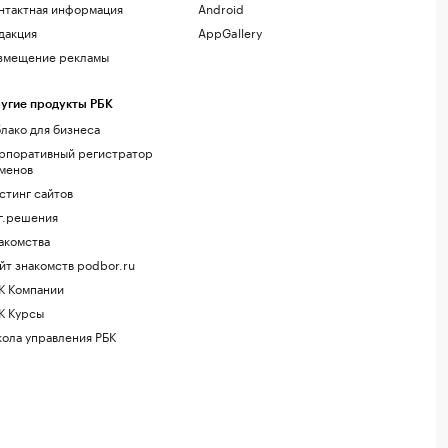
нтактная информация
Android
дакция
AppGallery
змещение рекламы
угие продукты РБК
лако для бизнеса
рпоративный регистратор
менов
стинг сайтов
г.решения
акомства
йт знакомств podbor.ru
К Компании
К Курсы
ола управления РБК