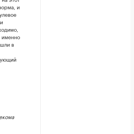
норма, и
нулевое
ли
ходимо,
я именно
ошли в
дующий
екома