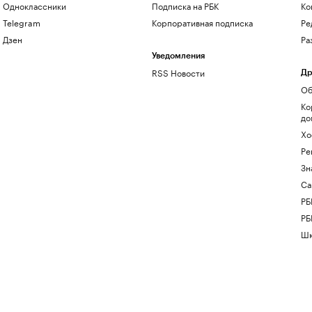
Одноклассники
Подписка на РБК
Ко
Telegram
Корпоративная подписка
Ре
Дзен
Ра
Уведомления
RSS Новости
Др
Об
Ко
до
Хо
Ре
Зн
Са
РБ
РБ
Шк