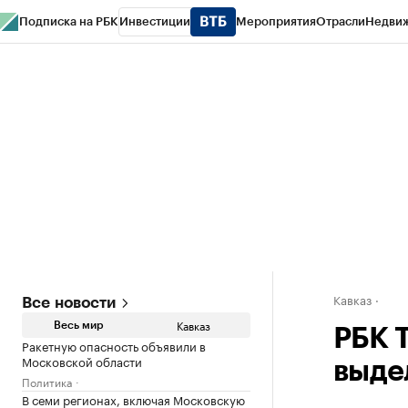
Подписка на РБК
Инвестиции
Мероприятия
Отрасли
Недви
РБК Life
Тренды
Визионеры
Национальные проекты
Город
Стиль
Кр
Конференции СПб
Спецпроекты
Проверка контрагентов
Политика
Кавказ
Все новости
Кавказ
Весь мир
РБК 
Ракетную опасность объявили в
Московской области
выде
Политика
В семи регионах, включая Московскую