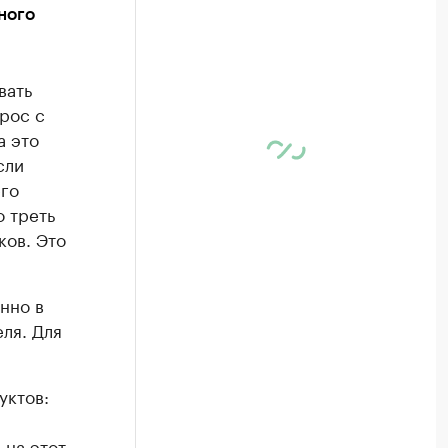
ного
вать
рос с
а это
сли
его
о треть
ков. Это
нно в
ля. Для
уктов:
 на этот