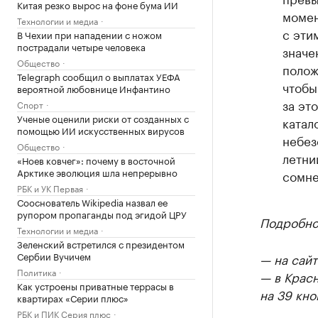
Китая резко вырос на фоне бума ИИ
момен
Технологии и медиа
с эти
В Чехии при нападении с ножом
пострадали четыре человека
значе
Общество
полож
Telegraph сообщил о выплатах УЕФА
чтобы
вероятной любовнице Инфантино
за эт
Спорт
Ученые оценили риски от созданных с
катал
помощью ИИ искусственных вирусов
небез
Общество
летни
«Ноев ковчег»: почему в восточной
Арктике эволюция шла непрерывно
сомне
РБК и УК Первая
Сооснователь Wikipedia назвал ее
рупором пропаганды под эгидой ЦРУ
Подробно
Технологии и медиа
Зеленский встретился с президентом
Сербии Вучичем
— на сайт
Политика
— в Крас
Как устроены приватные террасы в
на 39 кно
квартирах «Серии плюс»
РБК и ПИК Серия плюс