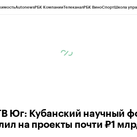
жимость
Autonews
РБК Компании
Телеканал
РБК Вино
Спорт
Школа упра
ипто
РБК Бизнес-среда
Дискуссионный клуб
Исследования
Кредитные 
Экономика
Бизнес
Технологии и медиа
Финансы
Рынок наличной валю
ТВ Юг: Кубанский научный ф
лил на проекты почти ₽1 млр