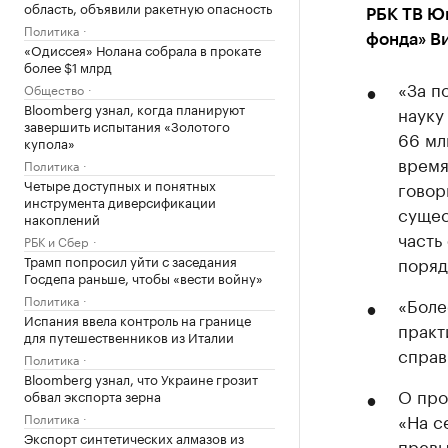
область, объявили ракетную опасность
РБК ТВ Юг
Политика
фонда» В
«Одиссея» Нолана собрала в прокате
более $1 млрд
«За п
Общество
Bloomberg узнал, когда планируют
науку
завершить испытания «Золотого
66 мл
купола»
время
Политика
Четыре доступных и понятных
говор
инструмента диверсификации
сущес
накоплений
часть
РБК и Сбер
Трамп попросил уйти с заседания
поряд
Госдепа раньше, чтобы «вести войну»
Политика
«Боле
Испания ввела контроль на границе
практ
для путешественников из Италии
справ
Политика
Bloomberg узнал, что Украине грозит
О про
обвал экспорта зерна
«На с
Политика
Экспорт синтетических алмазов из
превы