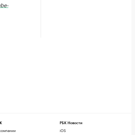
be-
К
РБК Новости
компании
iOS