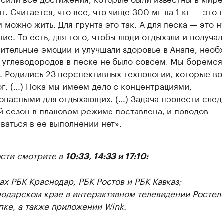
т. Считается, что все, что чище 300 мг на 1 кг — это 
м можно жить. Для грунта это так. А для песка — это 
ние. То есть, для того, чтобы люди отдыхали и получа
ительные эмоции и улучшали здоровье в Анапе, необ
 углеводородов в песке не было совсем. Мы боремс
о. Родились 23 перспективных технологии, которые в
ог. (…) Пока мы имеем дело с концентрациями,
опасными для отдыхающих. (…) Задача провести сле
й сезон в плановом режиме поставлена, и поводов
ваться в ее выполнении нет».
сти смотрите в
10:33, 14:33 и 17:10:
ах РБК Краснодар, РБК Ростов и РБК Кавказ;
нодарском крае в интерактивном телевидении Ростел
пке, а также приложении Wink.