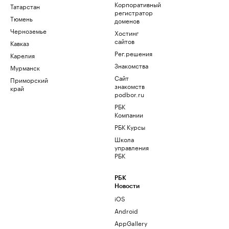
Корпоративный
Татарстан
регистратор
Тюмень
доменов
Черноземье
Хостинг
сайтов
Кавказ
Рег.решения
Карелия
Знакомства
Мурманск
Сайт
Приморский
знакомств
край
podbor.ru
РБК
Компании
РБК Курсы
Школа
управления
РБК
РБК
Новости
iOS
Android
AppGallery