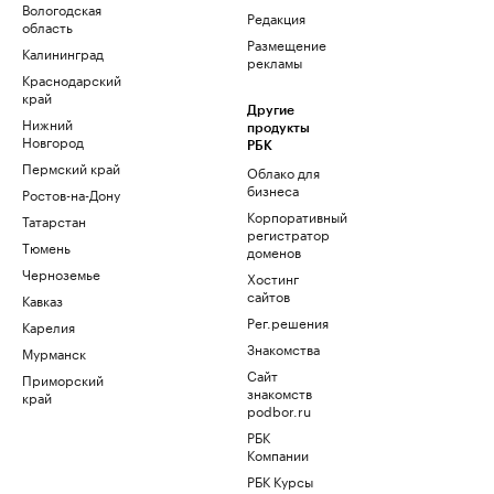
Вологодская
Редакция
область
Размещение
Калининград
рекламы
Краснодарский
край
Другие
Нижний
продукты
Новгород
РБК
Пермский край
Облако для
бизнеса
Ростов-на-Дону
Корпоративный
Татарстан
регистратор
Тюмень
доменов
Черноземье
Хостинг
сайтов
Кавказ
Рег.решения
Карелия
Знакомства
Мурманск
Сайт
Приморский
знакомств
край
podbor.ru
РБК
Компании
РБК Курсы