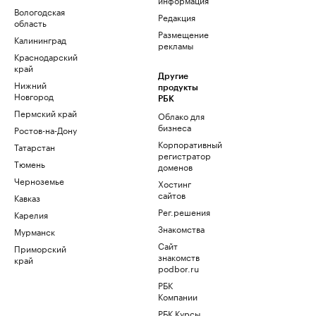
Вологодская
Редакция
область
Размещение
Калининград
рекламы
Краснодарский
край
Другие
Нижний
продукты
Новгород
РБК
Пермский край
Облако для
бизнеса
Ростов-на-Дону
Корпоративный
Татарстан
регистратор
Тюмень
доменов
Черноземье
Хостинг
сайтов
Кавказ
Рег.решения
Карелия
Знакомства
Мурманск
Сайт
Приморский
знакомств
край
podbor.ru
РБК
Компании
РБК Курсы