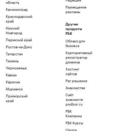
область
Размещение
Калининград
рекламы
Краснодарский
край
Другие
Нижний
продукты
Новгород
РБК
Пермский край
Облако для
бизнеса
Ростов-на-Дону
Корпоративный
Татарстан
регистратор
Тюмень
доменов
Черноземье
Хостинг
сайтов
Кавказ
Рег.решения
Карелия
Знакомства
Мурманск
Сайт
Приморский
знакомств
край
podbor.ru
РБК
Компании
РБК Курсы
Школа