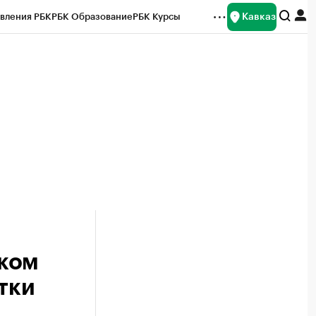
Кавказ
вления РБК
РБК Образование
РБК Курсы
рейтинги
Франшизы
Газета
Спецпроекты СПб
ты
ском
тки