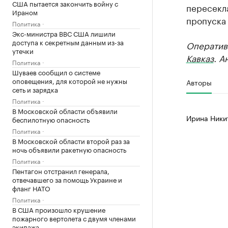
США пытается закончить войну с
пересекл
Ираном
пропуска
Политика
Экс-министра ВВС США лишили
доступа к секретным данным из-за
Оператив
утечки
Кавказ
. А
Политика
Шуваев сообщил о системе
оповещения, для которой не нужны
Авторы
сеть и зарядка
Политика
В Московской области объявили
Ирина Ники
беспилотную опасность
Политика
В Московской области второй раз за
ночь объявили ракетную опасность
Политика
Пентагон отстранил генерала,
отвечавшего за помощь Украине и
фланг НАТО
Политика
В США произошло крушение
пожарного вертолета с двумя членами
экипажа