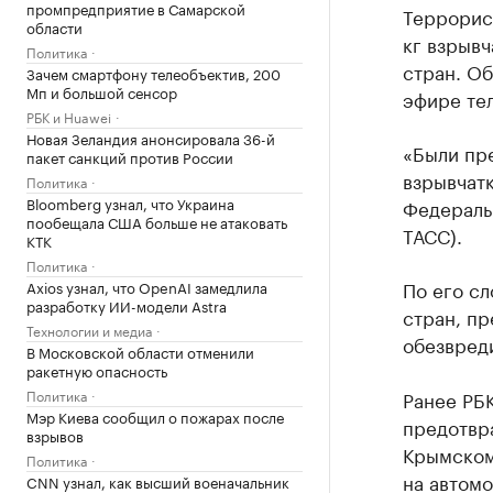
промпредприятие в Самарской
Террорис
области
кг взрывч
Политика
стран. О
Зачем смартфону телеобъектив, 200
Мп и большой сенсор
эфире те
РБК и Huawei
Новая Зеландия анонсировала 36-й
«Были пре
пакет санкций против России
взрывчат
Политика
Bloomberg узнал, что Украина
Федеральн
пообещала США больше не атаковать
ТАСС).
КТК
Политика
По его сл
Axios узнал, что OpenAI замедлила
разработку ИИ-модели Astra
стран, п
Технологии и медиа
обезвред
В Московской области отменили
ракетную опасность
Политика
Ранее РБ
Мэр Киева сообщил о пожарах после
предотвр
взрывов
Крымском
Политика
на автом
CNN узнал, как высший военачальник