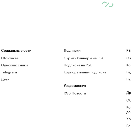
Социальные сети
Подписки
РБ
ВКонтакте
Скрыть баннеры на РБК
О 
Одноклассники
Подписка на РБК
Ко
Telegram
Корпоративная подписка
Ре
Дзен
Ра
Уведомления
RSS Новости
Др
Об
Ко
до
Хо
Ре