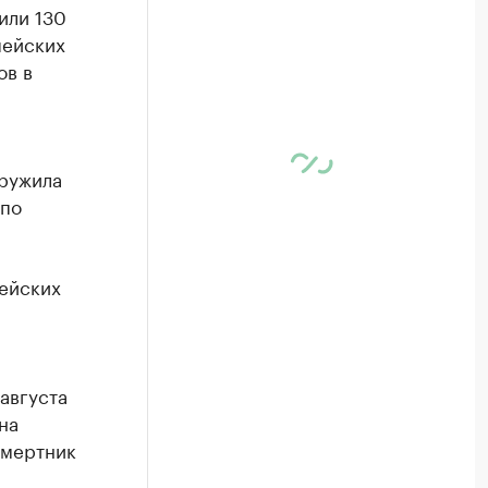
или 130
пейских
ов в
аружила
 по
пейских
августа
на
смертник