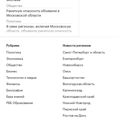
Общество
Ракетную опасность объявили в
Московской области
Политика
В семи регионах, включая Московскую
область, объявили ракетную опасность
Политика
«Одиссея» Нолана собрала в прокате
более $1 млрд
Рубрики
Новости регионов
Общество
Политика
Санкт-Петербург и область
Bloomberg узнал, когда планируют
Экономика
Екатеринбург
завершить испытания «Золотого
Общество
Новосибирск
купола»
Бизнес
Омск
Политика
Четыре доступных и понятных
Технологии и медиа
Башкортостан
инструмента диверсификации
Финансы
Вологодская область
накоплений
Биографии
Калининград
РБК и Сбер
База знаний
Краснодарский край
Загрузить еще
РБК Образование
Нижний Новгород
Пермский край
Ростов-на-Дону