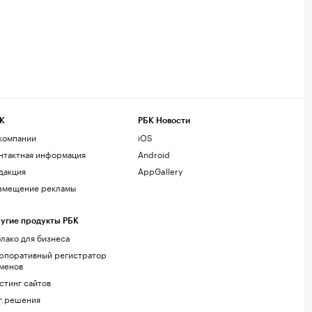
К
РБК Новости
компании
iOS
нтактная информация
Android
дакция
AppGallery
змещение рекламы
угие продукты РБК
лако для бизнеса
рпоративный регистратор
менов
стинг сайтов
г.решения