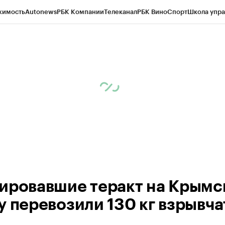
жимость
Autonews
РБК Компании
Телеканал
РБК Вино
Спорт
Школа упра
ипто
РБК Бизнес-среда
Дискуссионный клуб
Исследования
Кредитные 
Экономика
Бизнес
Технологии и медиа
Финансы
Рынок наличной валю
ировавшие теракт на Крым
у перевозили 130 кг взрывча