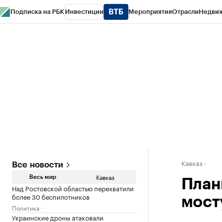
Подписка на РБК
Инвестиции
Мероприятия
Отрасли
Недви
РБК Life
Тренды
Визионеры
Национальные проекты
Город
Стиль
Кр
Конференции СПб
Спецпроекты
Проверка контрагентов
Политика
Кавказ
Все новости
Кавказ
Весь мир
План
Над Ростовской областью перехватили
более 30 беспилотников
мост
Политика
Украинские дроны атаковали