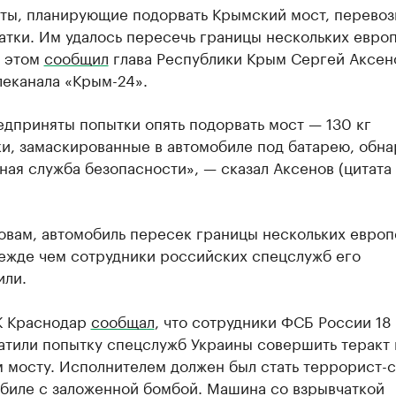
ты, планирующие подорвать Крымский мост, перевоз
атки. Им удалось пересечь границы нескольких евро
б этом
сообщил
глава Республики Крым Сергей Аксен
леканала «Крым-24».
дприняты попытки опять подорвать мост — 130 кг
ки, замаскированные в автомобиле под батарею, обн
ая служба безопасности», — сказал Аксенов (цитата
овам, автомобиль пересек границы нескольких евро
режде чем сотрудники российских спецслужб его
или.
К Краснодар
сообщал
, что сотрудники ФСБ России 18 
атили попытку спецслужб Украины совершить теракт 
 мосту. Исполнителем должен был стать террорист-
обиле с заложенной бомбой. Машина со взрывчаткой