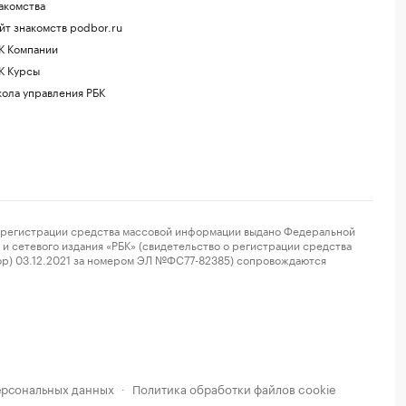
акомства
йт знакомств podbor.ru
К Компании
К Курсы
ола управления РБК
регистрации средства массовой информации выдано Федеральной
и сетевого издания «РБК» (свидетельство о регистрации средства
ор) 03.12.2021 за номером ЭЛ №ФС77-82385) сопровождаются
ерсональных данных
Политика обработки файлов cookie
·