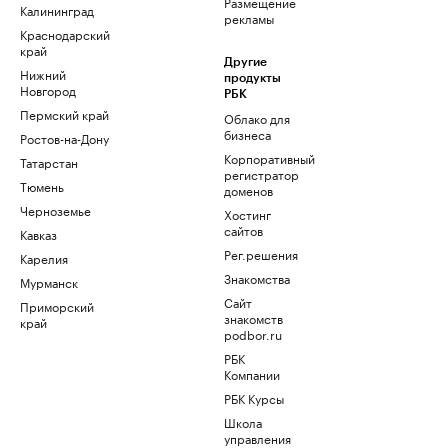
Размещение
Калининград
рекламы
Краснодарский
край
Другие
Нижний
продукты
Новгород
РБК
Пермский край
Облако для
бизнеса
Ростов-на-Дону
Корпоративный
Татарстан
регистратор
Тюмень
доменов
Черноземье
Хостинг
сайтов
Кавказ
Рег.решения
Карелия
Знакомства
Мурманск
Сайт
Приморский
знакомств
край
podbor.ru
РБК
Компании
РБК Курсы
Школа
управления