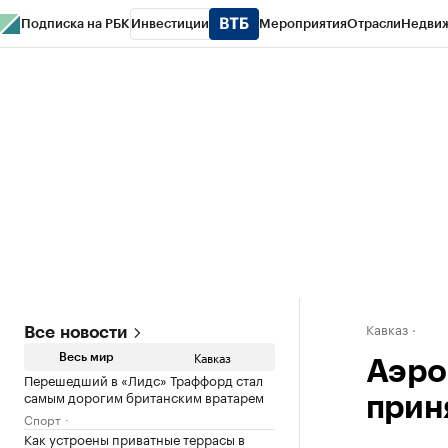
Подписка на РБК
Инвестиции
Мероприятия
Отрасли
Недви
РБК Life
Тренды
Визионеры
Национальные проекты
Город
Стиль
Кр
Конференции СПб
Спецпроекты
Проверка контрагентов
Политика
Кавказ
Все новости
Кавказ
Весь мир
Аэро
Перешедший в «Лидс» Траффорд стал
самым дорогим британским вратарем
приня
Спорт
Как устроены приватные террасы в