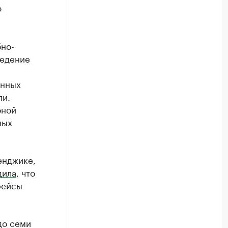
ю
бно-
ведение
енных
ли.
оной
ных
енджике,
дила
, что
рейсы
до семи