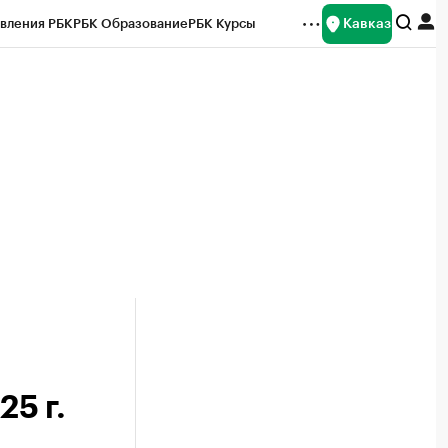
Кавказ
вления РБК
РБК Образование
РБК Курсы
рейтинги
Франшизы
Газета
Спецпроекты СПб
ты
25 г.