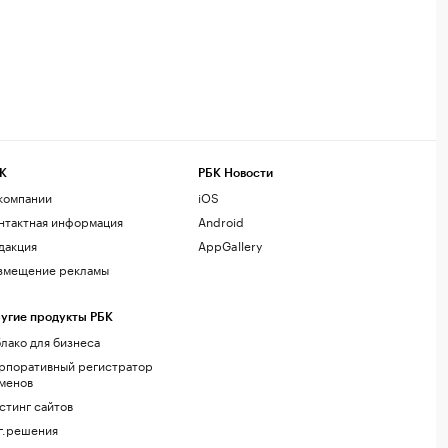
К
РБК Новости
компании
iOS
нтактная информация
Android
дакция
AppGallery
змещение рекламы
угие продукты РБК
лако для бизнеса
рпоративный регистратор
менов
стинг сайтов
г.решения