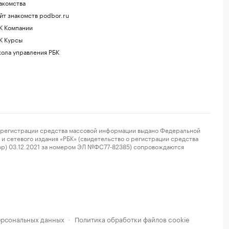
акомства
йт знакомств podbor.ru
К Компании
К Курсы
ола управления РБК
регистрации средства массовой информации выдано Федеральной
и сетевого издания «РБК» (свидетельство о регистрации средства
ор) 03.12.2021 за номером ЭЛ №ФС77-82385) сопровождаются
ерсональных данных
Политика обработки файлов cookie
·