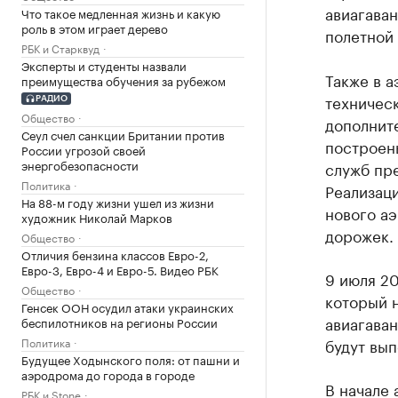
авиагава
Что такое медленная жизнь и какую
роль в этом играет дерево
полетной
РБК и Старквуд
Эксперты и студенты назвали
Также в а
преимущества обучения за рубежом
техничес
РАДИО
Общество
дополнит
Сеул счел санкции Британии против
построен
России угрозой своей
энергобезопасности
служб пр
Политика
Реализац
На 88-м году жизни ушел из жизни
нового а
художник Николай Марков
дорожек.
Общество
Отличия бензина классов Евро-2,
Евро-3, Евро-4 и Евро-5. Видео РБК
9 июля 2
Общество
который н
Генсек ООН осудил атаки украинских
авиагаван
беспилотников на регионы России
Политика
будут вып
Будущее Ходынского поля: от пашни и
аэродрома до города в городе
В начале 
РБК и Stone