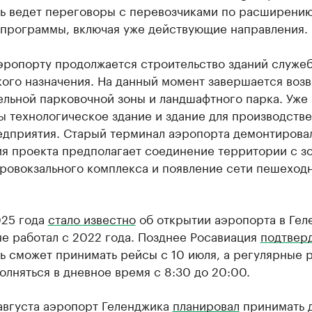
нь ведет переговоры с перевозчиками по расширени
 программы, включая уже действующие направления.
эропорту продолжается строительство зданий служе
кого назначения. На данный момент завершается воз
ельной парковочной зоны и ландшафтного парка. Уже
ы технологическое здание и здание для производств
едприятия. Старый терминал аэропорта демонтирова
ия проекта предполагает соединение территории с з
эровокзального комплекса и появление сети пешеход
025 года
стало известно
об открытии аэропорта в Гел
е работал с 2022 года. Позднее Росавиация
подтвер
ь сможет принимать рейсы с 10 июля, а регулярные 
олняться в дневное время с 8:30 до 20:00.
августа аэропорт Геленджика
планировал
принимать 