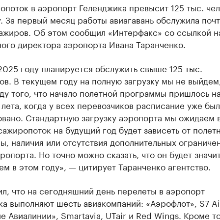
поток в аэропорт Геленджика превысит 125 тыс. чел
. За первый месяц работы авиагавань обслужила почт
сажиров. Об этом сообщил «Интерфакс» со ссылкой н
ного директора аэропорта Ивана Таранченко.
2025 году планируется обслужить свыше 125 тыс.
в. В текущем году на полную загрузку мы не выйдем,
ду того, что начало полетной программы пришлось н
лета, когда у всех перевозчиков расписание уже бы
вано. Стандартную загрузку аэропорта мы ожидаем 
сажиропоток на будущий год будет зависеть от полет
, наличия или отсутствия дополнительных ограничен
ропорта. Но точно можно сказать, что он будет значи
ем в этом году», — цитирует Таранченко агентство.
л, что на сегодняшний день перелеты в аэропорт
а выполняют шесть авиакомпаний: «Аэрофлот», S7 Air
е Авиалинии», Smartavia, UTair и Red Wings. Кроме то