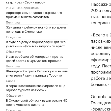
квартирах «Серии плюс»
Пассажиро
РБК и ПИК Серия плюс
2025 году
Аэропорт Домодедово открыли для
тыс. пас
приема и вылета самолетов
генераль
Политика
Женщина и ребенок погибли во время
непогоды в Смоленске
«Всего в 
Общество
пассажиро
В суде по делу о порнографии для экс-
участницы «Дома-2» запросили арест
числе вви
Общество
середину 
Иран сообщил об «операции против
сформиро
целей врага» в Ормузском проливе
году. Пас
Политика
Шнайдер обыграла Калинскую и вышла
программы
в четвертый круг турнира в Торонто
работе аэ
Спорт
больше, ч
В горах Казахстана эвакуировали еще
одного туриста из России
Общество
Он добави
В Смоленской области ввели режим ЧС
Геленджик
после мощного циклона
«Уральски
Общество