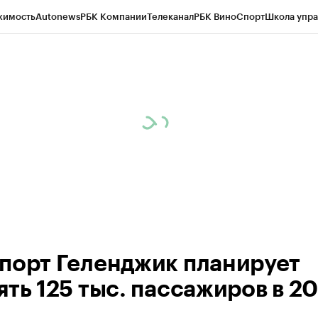
жимость
Autonews
РБК Компании
Телеканал
РБК Вино
Спорт
Школа упра
ипто
РБК Бизнес-среда
Дискуссионный клуб
Исследования
Кредитные 
Экономика
Бизнес
Технологии и медиа
Финансы
Рынок наличной валю
порт Геленджик планирует
ть 125 тыс. пассажиров в 20