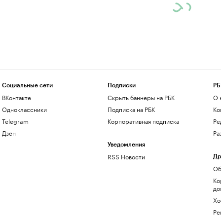
Социальные сети
Подписки
РБ
ВКонтакте
Скрыть баннеры на РБК
О 
Одноклассники
Подписка на РБК
Ко
Telegram
Корпоративная подписка
Ре
Дзен
Ра
Уведомления
RSS Новости
Др
Об
Ко
до
Хо
Ре