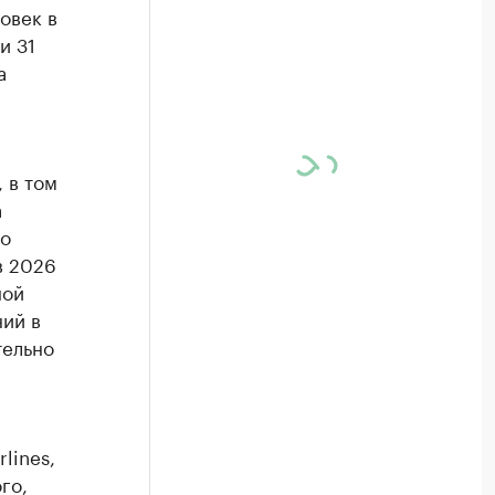
овек в
и 31
а
 в том
а
ло
в 2026
ной
ий в
тельно
lines,
го,