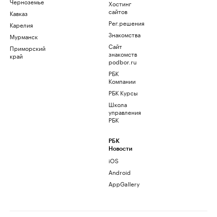
Черноземье
Хостинг
сайтов
Кавказ
Рег.решения
Карелия
Знакомства
Мурманск
Сайт
Приморский
знакомств
край
podbor.ru
РБК
Компании
РБК Курсы
Школа
управления
РБК
РБК
Новости
iOS
Android
AppGallery