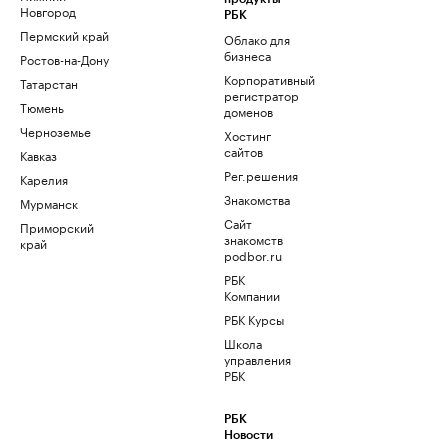
Новгород
РБК
Пермский край
Облако для
бизнеса
Ростов-на-Дону
Корпоративный
Татарстан
регистратор
Тюмень
доменов
Черноземье
Хостинг
сайтов
Кавказ
Рег.решения
Карелия
Знакомства
Мурманск
Сайт
Приморский
знакомств
край
podbor.ru
РБК
Компании
РБК Курсы
Школа
управления
РБК
РБК
Новости